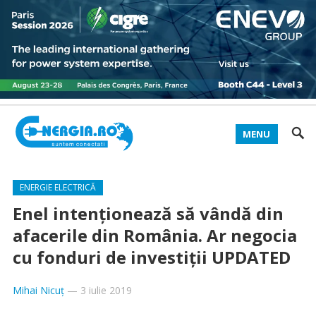
MENU
ENERGIE ELECTRICĂ
Enel intenţionează să vândă din
afacerile din România. Ar negocia
cu fonduri de investiţii UPDATED
Mihai Nicuț
—
3 iulie 2019