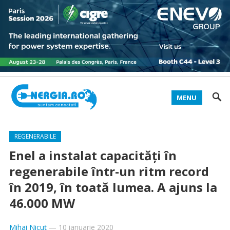
MENU
REGENERABILE
Enel a instalat capacități în
regenerabile într-un ritm record
în 2019, în toată lumea. A ajuns la
46.000 MW
Mihai Nicuț
—
10 ianuarie 2020