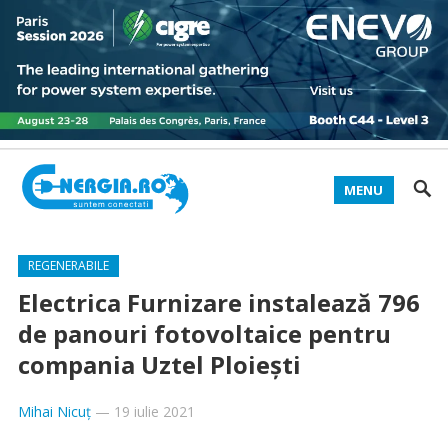
MENU
REGENERABILE
Electrica Furnizare instalează 796
de panouri fotovoltaice pentru
compania Uztel Ploieşti
Mihai Nicuț
—
19 iulie 2021