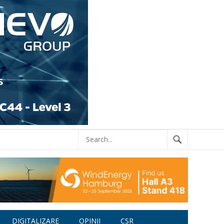
DIGITALIZARE
OPINII
CSR