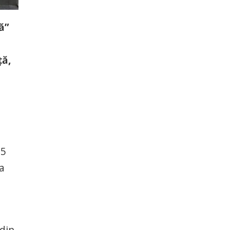
ă”
ță,
 5
la
 din