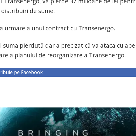
l Transenergo, va pierde 37 milioane de lei pentr
 distribuiri de sume.
 ca urmare a unui contract cu Transenergo.
al suma pierdută dar a precizat că va ataca cu ape
mare a planului de reorganizare a Transenergo.
ribuie pe Facebook