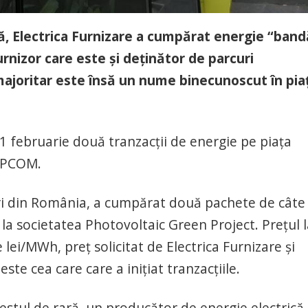
ită, Electrica Furnizare a cumpărat energie “band
furnizor care este și deținător de parcuri
 majoritar este însă un nume binecunoscut în pia
21 februarie două tranzacții de energie pe piața
 OPCOM.
mari din România, a cumpărat două pachete de câte
 la societatea Photovoltaic Green Project. Prețul 
 lei/MWh, preț solicitat de Electrica Furnizare și
ste cea care care a inițiat tranzacțiile.
destul de rară, un producător de energie electrică