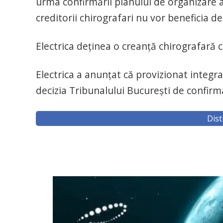
urma confirmării planului de organizare a
creditorii chirografari nu vor beneficia de
Electrica deţinea o creanţă chirografară
Electrica a anunțat că provizionat integr
decizia Tribunalului Bucureşti de confir
Dist