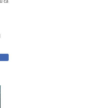
u că
l