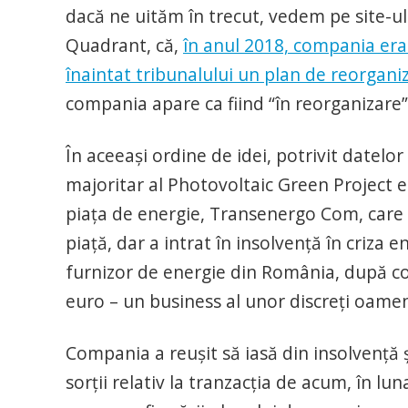
dacă ne uităm în trecut, vedem pe site-ul
Quadrant, că,
în anul 2018, compania era î
înaintat tribunalului un plan de reorgani
compania apare ca fiind “în reorganizare”
În aceeași ordine de idei, potrivit datel
majoritar al Photovoltaic Green Project e
piața de energie, Transenergo Com, care a
piață, dar a intrat în insolvență în criza 
furnizor de energie din România, după co
euro – un business al unor discreți oame
Compania a reușit să iasă din insolvență și
sorții relativ la tranzacția de acum, în lu