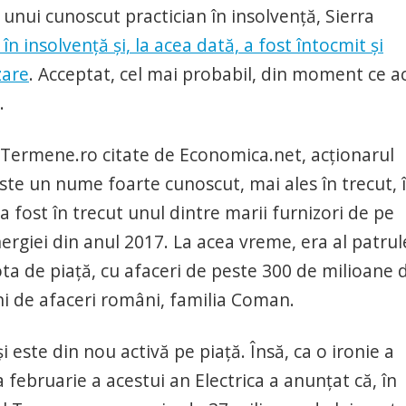
 unui cunoscut practician în insolvență, Sierra
n insolvență și, la acea dată, a fost întocmit și
zare
. Acceptat, cel mai probabil, din moment ce 
.
or Termene.ro citate de Economica.net, acționarul
ste un nume foarte cunoscut, mai ales în trecut, 
 fost în trecut unul dintre marii furnizori de pe
energiei din anul 2017. La acea vreme, era al patru
ta de piață, cu afaceri de peste 300 de milioane 
ni de afaceri români, familia Coman.
 este din nou activă pe piață. Însă, ca o ironie a
na februarie a acestui an Electrica a anunțat că, în