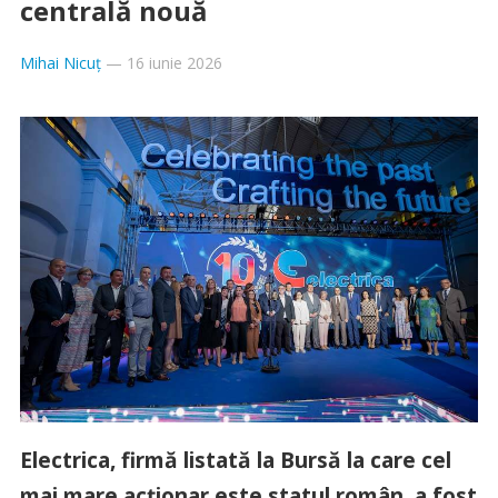
centrală nouă
Mihai Nicuț
—
16 iunie 2026
Electrica, firmă listată la Bursă la care cel
mai mare acționar este statul român, a fost