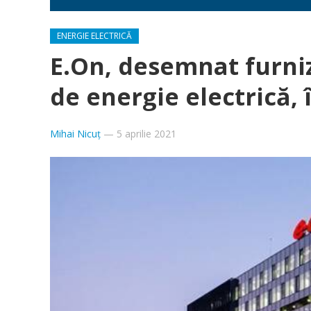
ENERGIE ELECTRICĂ
E.On, desemnat furniz
de energie electrică, î
Mihai Nicuț
—
5 aprilie 2021