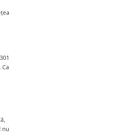
ețea
 301
. Ca
ță,
l nu