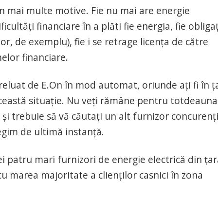
in mai multe motive. Fie nu mai are energie
ultăți financiare în a plăti fie energia, fie obligaț
or, de exemplu), fie i se retrage licența de către
elor financiare.
preluat de E.On în mod automat, oriunde ați fi în ț
 această situație. Nu veți rămâne pentru totdeauna
 și trebuie să vă căutați un alt furnizor concurenți
egim de ultimă instanță.
 patru mari furnizori de energie electrică din țar
 cu marea majoritate a clienților casnici în zona