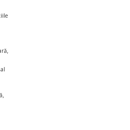
iile
ară,
al
ă,