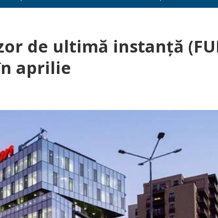
or de ultimă instanță (FUI
n aprilie