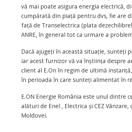
vă mai poate asigura energia electrică, d
cumpărată din piață pentru dvs, fie are dific
față de Transelectrica (plata dezechilibrel
ANRE, în general tot ca urmare a problem
Dacă ajugeți în această situație, sunteți 
iar acest furnizor vă va înștiința despre
client al E.On în regim de ultimă instanță,
în perioada în care sunteți alimentat în r
E.ON Energie România este unul dintre cei
alături de Enel , Electrica și CEZ Vânzare,
Moldovei.