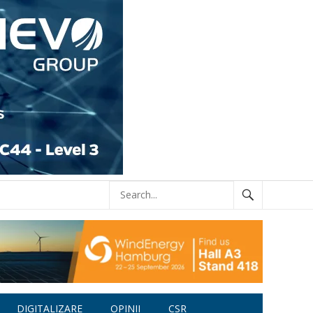
DIGITALIZARE
OPINII
CSR