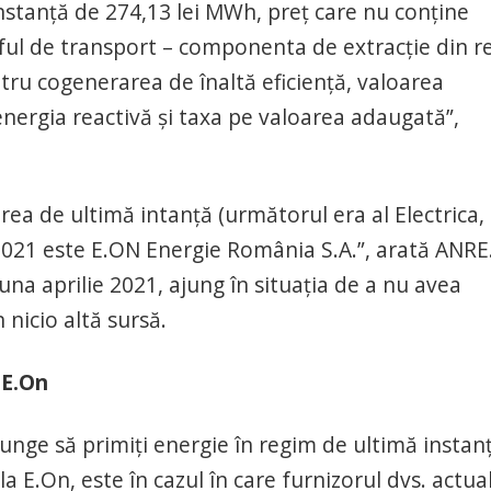
nstanță de 274,13 lei MWh, preț care nu conține
riful de transport – componenta de extracție din r
entru cogenerarea de înaltă eficiență, valoarea
u energia reactivă și taxa pe valoarea adaugată”,
ea de ultimă intanță (următorul era al Electrica,
e 2021 este E.ON Energie România S.A.”, arată ANRE
 luna aprilie 2021, ajung în situația de a nu avea
 nicio altă sursă.
 E.On
ajunge să primiți energie în regim de ultimă instan
e la E.On, este în cazul în care furnizorul dvs. actua