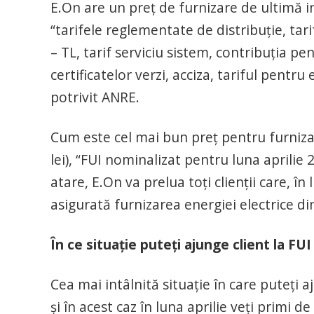
E.On are un preț de furnizare de ultimă i
“tarifele reglementate de distribuție, ta
– TL, tarif serviciu sistem, contribuția p
certificatelor verzi, acciza, tariful pentr
potrivit ANRE.
Cum este cel mai bun preț pentru furnizar
lei), “FUI nominalizat pentru luna aprili
atare, E.On va prelua toţi clienţii care, în
asigurată furnizarea energiei electrice din
În ce situație puteți ajunge client la FUI
Cea mai intâlnită situație în care puteți 
și în acest caz în luna aprilie veți primi d