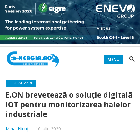
MENU
DIGITALIZARE
E.ON brevetează o soluție digitală
IOT pentru monitorizarea halelor
industriale
Mihai Nicuț
—
16 iulie 2020