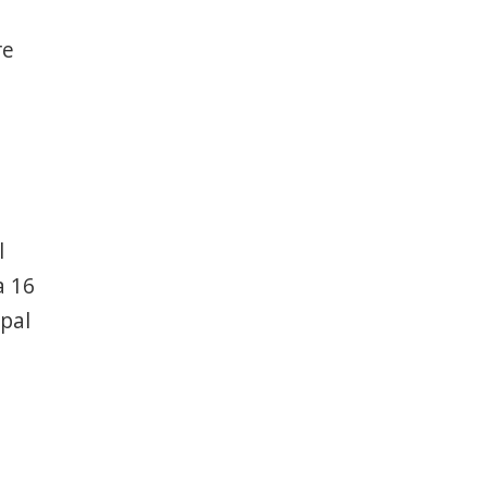
re
l
a 16
ipal