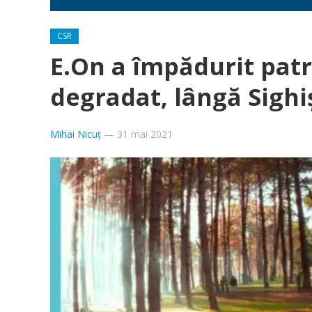
CSR
E.On a împădurit pat
degradat, lângă Sigh
Mihai Nicuț
—
31 mai 2021