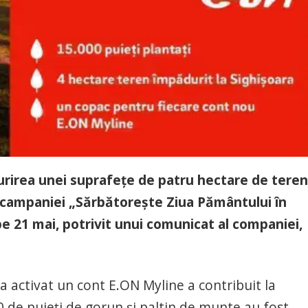
urirea unei suprafeţe de patru hectare de teren
l campaniei „Sărbătoreşte Ziua Pământului în
 pe 21 mai, potrivit unui comunicat al companiei,
-a activat un cont E.ON Myline a contribuit la
0 de puieţi de gorun şi paltin de munte au fost