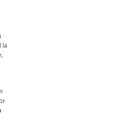
ă
 la
e,
m
or
a