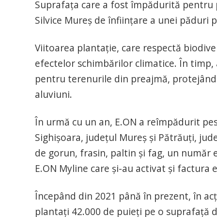
Suprafaţa care a fost împădurită pentru p
Silvice Mureş de înfiinţare a unei păduri 
Viitoarea plantaţie, care respectă biodive
efectelor schimbărilor climatice. În timp,
pentru terenurile din preajmă, protejându
aluviuni.
În urmă cu un an, E.ON a reîmpădurit pest
Sighişoara, judeţul Mureş şi Pătrăuţi, jud
de gorun, frasin, paltin şi fag, un număr e
E.ON Myline care şi-au activat şi factura
Începând din 2021 până în prezent, în acţ
plantaţi 42.000 de puieţi pe o suprafaţă 