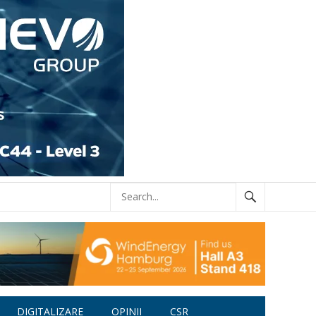
DIGITALIZARE
OPINII
CSR