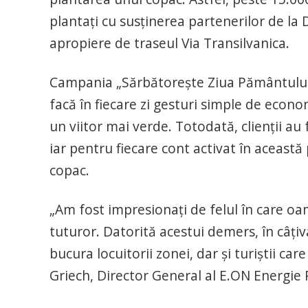
plantaţi cu susţinerea partenerilor de la Di
apropiere de traseul Via Transilvanica.
Campania „Sărbătoreşte Ziua Pământului î
facă în fiecare zi gesturi simple de econom
un viitor mai verde. Totodată, clienţii au 
iar pentru fiecare cont activat în aceast
copac.
„Am fost impresionaţi de felul în care o
tuturor. Datorită acestui demers, în câţ
bucura locuitorii zonei, dar şi turiştii ca
Griech, Director General al E.ON Energie