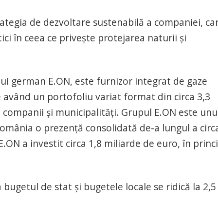
rategia de dezvoltare sustenabilă a companiei, ca
ci în ceea ce priveşte protejarea naturii şi
i german E.ON, este furnizor integrat de gaze
ce având un portofoliu variat format din circa 3,3
 şi companii şi municipalităţi. Grupul E.ON este unu
 România o prezenţă consolidată de-a lungul a circ
.ON a investit circa 1,8 miliarde de euro, în princ
 bugetul de stat şi bugetele locale se ridică la 2,5