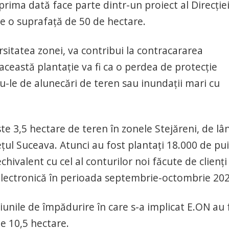
rima dată face parte dintr-un proiect al Direcţie
pe o suprafaţă de 50 de hectare.
rsitatea zonei, va contribui la contracararea
 această plantaţie va fi ca o perdea de protecţie
-le de alunecări de teren sau inundaţii mari cu
e 3,5 hectare de teren în zonele Stejăreni, de lâ
eţul Suceava. Atunci au fost plantaţi 18.000 de pui
chivalent cu cel al conturilor noi făcute de clienţi
 electronică în perioada septembrie-octombrie 202
iunile de împădurire în care s-a implicat E.ON au 
de 10,5 hectare.