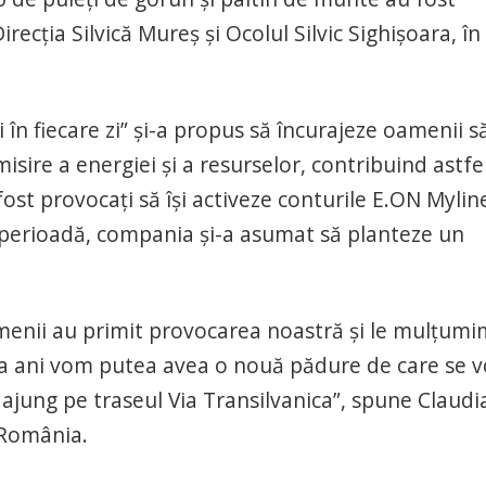
recţia Silvică Mureş şi Ocolul Silvic Sighişoara, în
n fiecare zi” şi-a propus să încurajeze oamenii s
isire a energiei şi a resurselor, contribuind astfel
fost provocaţi să îşi activeze conturile E.ON Mylin
ă perioadă, compania şi-a asumat să planteze un
amenii au primit provocarea noastră şi le mulţumi
iva ani vom putea avea o nouă pădure de care se v
re ajung pe traseul Via Transilvanica”, spune Claudi
 România.