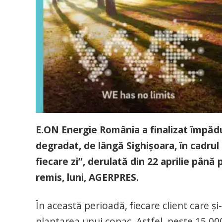
E.ON Energie România a finalizat împăd
degradat, de lângă Sighişoara, în cadru
fiecare zi”, derulată din 22 aprilie până
remis, luni, AGERPRES.
În această perioadă, fiecare client care şi
plantarea unui copac. Astfel, peste 15.00