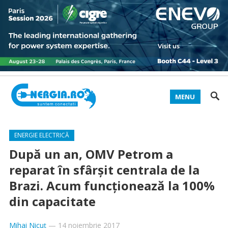
MENU
ENERGIE ELECTRICĂ
După un an, OMV Petrom a
reparat în sfârşit centrala de la
Brazi. Acum funcţionează la 100%
din capacitate
Mihai Nicuț
—
14 noiembrie 2017