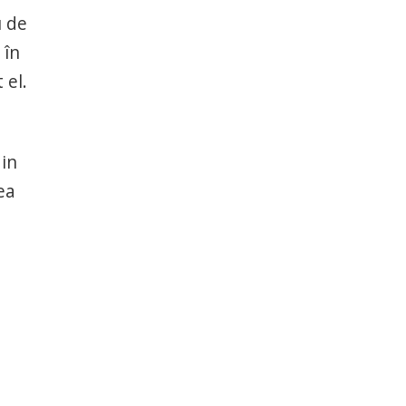
u de
 în
 el.
din
ea