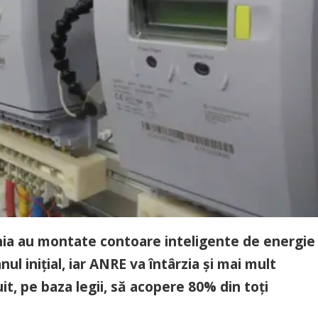
nia au montate contoare inteligente de energie
ul iniţial, iar ANRE va întârzia şi mai mult
uit, pe baza legii, să acopere 80% din toţi