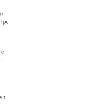
ar
i pe
re
-
290