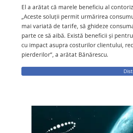
El a arătat că marele beneficiu al contori
„Aceste soluţii permit urmărirea consumul
mai variată de tarife, să ghideze consumat
parte ce să aibă. Există beneficii şi pentr
cu impact asupra costurilor clientului, re
pierderilor”, a arătat Bănărescu.
Dist