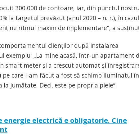
locuit 300.000 de contoare, iar, din punctul nostr
 la targetul prevăzut (anul 2020 – n. r.), în cazul
enţine ritmul maxim de implementare”, a susţinut
comportamentul clienţilor după instalarea
riul exemplu: „La mine acasă, într-un apartament 
 un smart meter şi a crescut automat şi înregistrar
u pe care l-am făcut a fost să schimb iluminatul în
 la jumătate. Deci, este pe propria piele”.
energie electrică e obligatorie. Cine
ent