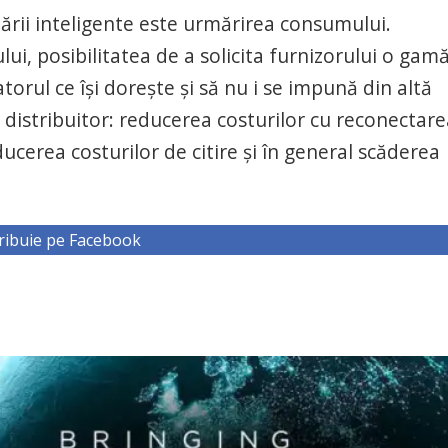
zării inteligente este urmărirea consumului.
ui, posibilitatea de a solicita furnizorului o gam
orul ce îşi doreşte şi să nu i se impună din altă
u distribuitor: reducerea costurilor cu reconectare
ducerea costurilor de citire şi în general scăderea
ribuie pe Facebook