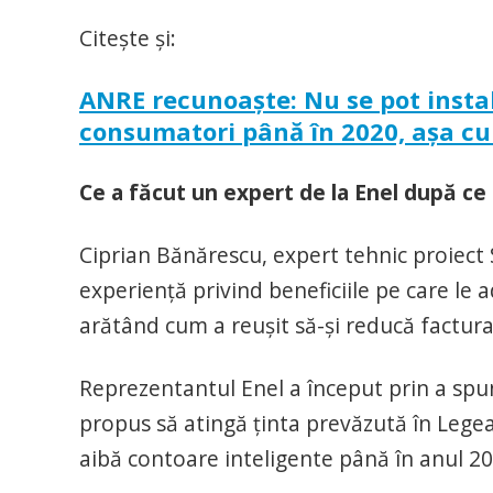
Citeşte şi:
ANRE recunoaşte: Nu se pot instal
consumatori până în 2020, aşa c
Ce a făcut un expert de la Enel după ce
Ciprian Bănărescu, expert tehnic proiect 
experienţă privind beneficiile pe care le 
arătând cum a reuşit să-şi reducă factura
Reprezentantul Enel a început prin a spun
propus să atingă ţinta prevăzută în Lege
aibă contoare inteligente până în anul 20