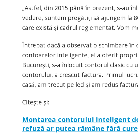
„Astfel, din 2015 până în prezent, s-au în
vedere, suntem pregătiţi să ajungem la 80%
care există şi cadrul reglementat. Vom m
Întrebat dacă a observat o schimbare în 
contoarelor inteligente, el a oferit prop
Bucureşti, s-a înlocuit contorul clasic cu
contorului, a crescut factura. Primul lucr
casă, am trecut pe led şi am redus factura
Citeşte şi:
Montarea contorului inteligent de 
refuză ar putea rămâne fără cur