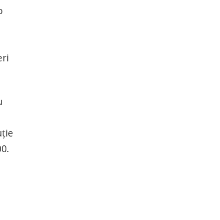
o
ri
u
uție
00.