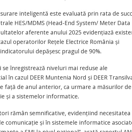
urare inteligentă este evaluată prin rata de suc
centrale HES/MDMS (Head-End System/ Meter Data
ltatelor aferente anului 2025 evidențiază existe
cazul operatorilor Rețele Electrice România și
e indicatorului depășesc pragul de 90%.
ri se înregistrează niveluri mai reduse ale
cial în cazul DEER Muntenia Nord și DEER Transilv
e față de anul anterior, ca urmare a măsurilor de
ie și a sistemelor informatice.
tori rămân semnificative, evidențiind necesitatea
 de comunicație și în sistemele informatice asociat
rmante a SMI la nivel național”, arată raportul AN