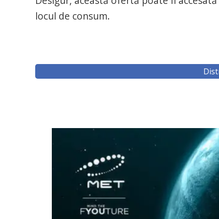
Desigur, această ofertă poate fi accesată
locul de consum.
Dist