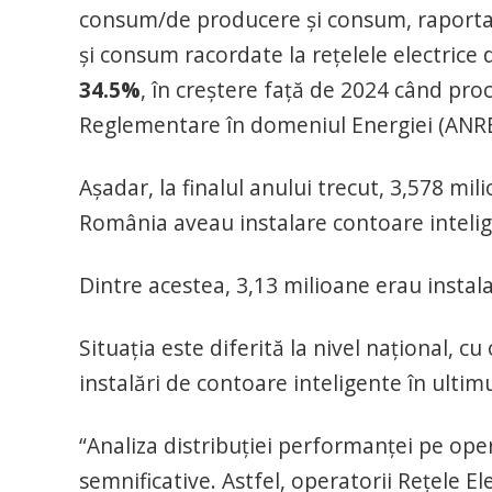
consum/de producere și consum, raportat
și consum racordate la rețelele electrice d
34.5%
, în creștere față de 2024 când pro
Reglementare în domeniul Energiei (ANRE)
Așadar, la finalul anului trecut, 3,578 m
România aveau instalare contoare intelig
Dintre acestea, 3,13 milioane erau instal
Situația este diferită la nivel național, 
instalări de contoare inteligente în ultimu
“Analiza distribuției performanței pe ope
semnificative. Astfel, operatorii Rețele E