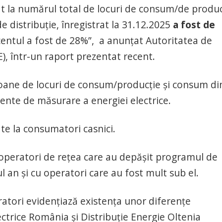
 la numărul total de locuri de consum/de produ
e distribuție, înregistrat la 31.12.2025
a fost de
centul a fost de 28%”, a anunțat Autoritatea de
, într-un raport prezentat recent.
ilioane de locuri de consum/producție și consum di
ente de măsurare a energiei electrice.
ate la consumatori casnici.
cu operatori de rețea care au depășit programul de
l an și cu operatori care au fost mult sub el.
ratori evidențiază existența unor diferențe
lectrice România și Distribuție Energie Oltenia