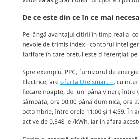
De ce este din ce în ce mai neces
Pe lângă avantajul citirii în timp real al 
nevoie de trimis index –contorul intelige
tarifare în care prețul este diferențiat pe
Spre exemplu, PPC, furnizorul de energie c
Electrice, are
oferta Ore smart +
, cu inte
fiecare noapte, de luni până vineri, între
sâmbătă, ora 00:00 până duminică, ora 23:
octombrie, între orele 11:00 și 14:59. În a
active de 0,348 lei/kWh, iar în afara aces