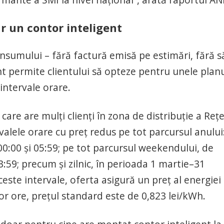
ar un contor inteligent
consumului – fără factură emisă pe estimări, fără să
nt permite clientului să opteze pentru unele planu
 intervale orare.
are are mulți clienți în zona de distribuție a Rețe
rvalele orare cu preț redus pe tot parcursul anului:
 00:00 și 05:59; pe tot parcursul weekendului, de
59; precum și zilnic, în perioada 1 martie–31
ceste intervale, oferta asigură un preț al energiei
tor ore, prețul standard este de 0,823 lei/kWh.