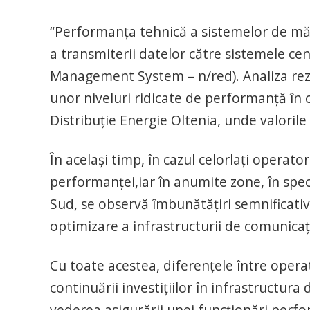
“Performanța tehnică a sistemelor de măs
a transmiterii datelor către sistemele 
Management System – n/red). Analiza rezu
unor niveluri ridicate de performanță în 
Distribuție Energie Oltenia, unde valoril
În același timp, în cazul celorlați operato
performanței,iar în anumite zone, în spe
Sud, se observă îmbunătățiri semnificativ
optimizare a infrastructurii de comunicaț
Cu toate acestea, diferențele între opera
continuării investițiilor în infrastructura
vederea asigurării unei funcționări perfo