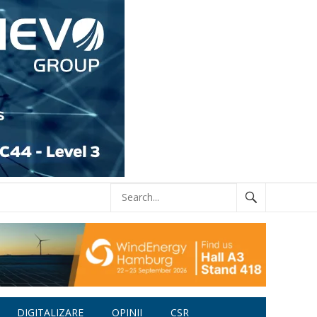
DIGITALIZARE
OPINII
CSR