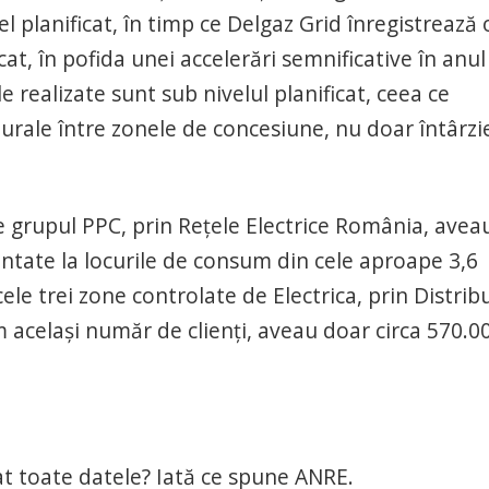
el planificat, în timp ce Delgaz Grid înregistrează 
t, în pofida unei accelerări semnificative în anul
le realizate sunt sub nivelul planificat, ceea ce
urale între zonele de concesiune, nu doar întârzie
de grupul PPC, prin Rețele Electrice România, avea
ntate la locurile de consum din cele aproape 3,6
cele trei zone controlate de Electrica, prin Distrib
același număr de clienți, aveau doar circa 570.0
t toate datele? Iată ce spune ANRE.