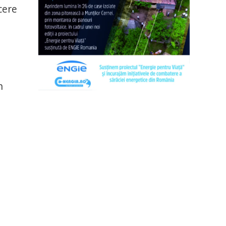
cere
n