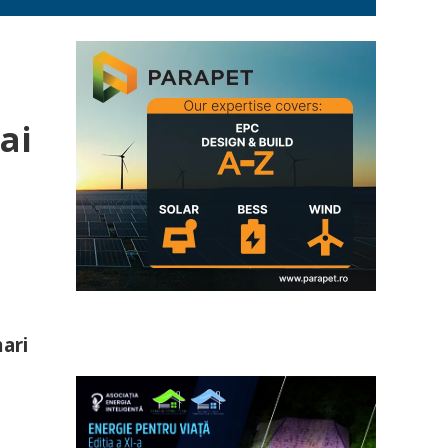
ai
mari