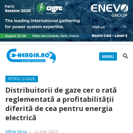
MENU
PETROL ȘI GAZE
Distribuitorii de gaze cer o rată
reglementată a profitabilității
diferită de cea pentru energia
electrică
Mihai Nicuț
—
22 iulie 2024