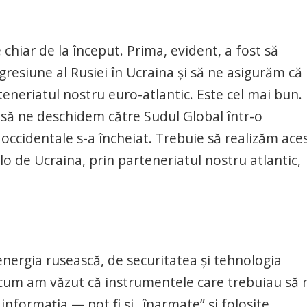
e chiar de la început. Prima, evident, a fost să
resiune al Rusiei în Ucraina și să ne asigurăm că
teneriatul nostru euro-atlantic. Este cel mai bun.
 să ne deschidem către Sudul Global într-o
 occidentale s-a încheiat. Trebuie să realizăm ace
olo de Ucraina, prin parteneriatul nostru atlantic,
ergia rusească, de securitatea și tehnologia
cum am văzut că instrumentele care trebuiau să 
formația — pot fi și „înarmate” și folosite