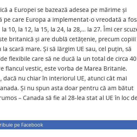
tică a Europei se bazează adesea pe mărime și
că pe care Europa a implementat-o vreodată a fos
a 10, la 12, la 15, la 24, la 28,… la 27. Îmi cer scuz
este britanică și are dublă cetățenie, precum copiii
a scară mare. Și să lărgim UE sau, cel puțin, să
e flexibile care să ne ducă la un total de circa 40
 flancul vestic, este vorba de Marea Britanie.
dacă nu chiar în interiorul UE, atunci cât mai
 Canada. Și nu spun asta doar pentru că am bătut
frumos – Canada să fie al 28-lea stat al UE în loc de
ribuie pe Facebook