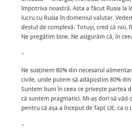
împotriva noastră. Asta a făcut Rusia la î
lucru cu Rusia în domeniul valutar. Vedem
destul de complexă. Totuși, cred că noi,
Ne pregătim bine. Ne asigurăm că, în cee
–
Ne susţinem 80% din necesarul alimentar 
civile, unde putem să adăpostim 80% din 
Suntem buni în ceea ce priveşte partea de
că suntem pragmatici. Mi-aş dori să văd o
pentru că aşa a început de fapt UE, ca o
–