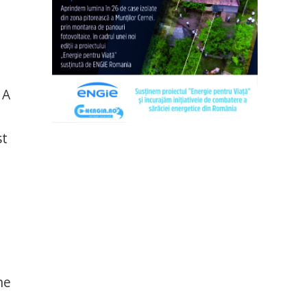
 A
st
ne