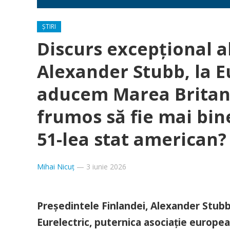
ȘTIRI
Discurs excepțional a
Alexander Stubb, la E
aducem Marea Britanie
frumos să fie mai bine
51-lea stat american?
Mihai Nicuț
—
3 iunie 2026
Președintele Finlandei, Alexander Stubb,
Eurelectric, puternica asociație europea