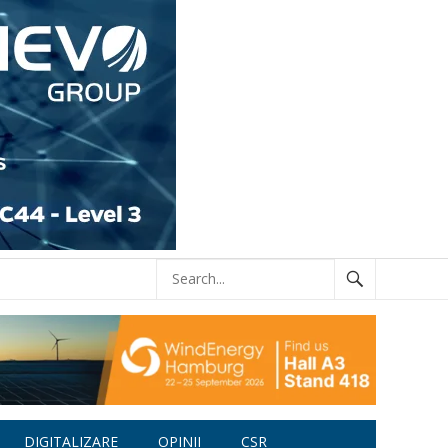
DIGITALIZARE
OPINII
CSR