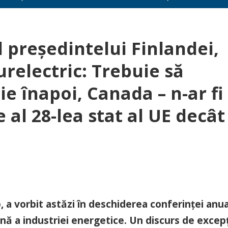
l președintelui Finlandei,
urelectric: Trebuie să
 înapoi, Canada – n-ar fi
 al 28-lea stat al UE decât
 a vorbit astăzi în deschiderea conferinței anua
nă a industriei energetice. Un discurs de excepț