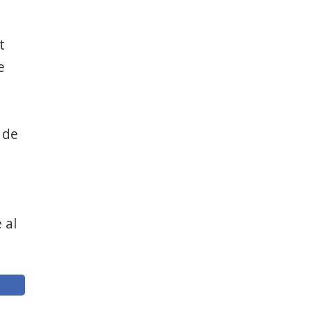
t
e
 de
 al