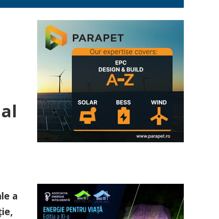
 al
le a
ie,