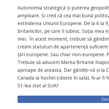
Autonomia strategică și puterea geopoli
amploare. Și cred că cea mai bună politi
extinderea Uniunii Europene. De la 6 la 9, l
britanicilor, pe care îi iubesc. Soția mea 
mei. În acest moment, trebuie să gândim l
creăm statuturi de apartenență suficient d
țări europene. Sau chiar non-europene. Pe
Trebuie să aducem Marea Britanie înapoi, 
aproape de aceasta. Dar gândiți-vă și la
Canada la hochei (râsete în sală). N-ar fi 
51-lea stat al SUA?
Dist