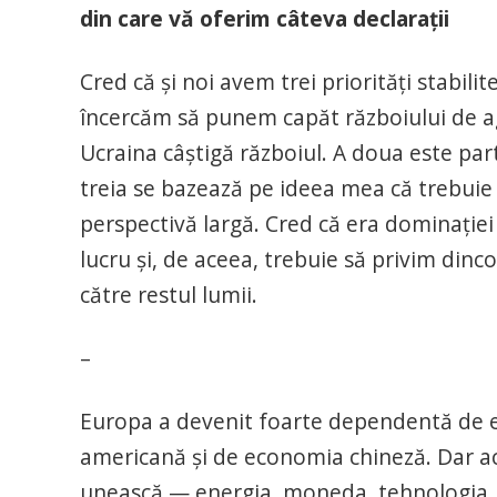
din care vă oferim câteva declarații
Cred că și noi avem trei priorități stabilit
încercăm să punem capăt războiului de ag
Ucraina câștigă războiul. A doua este par
treia se bazează pe ideea mea că trebuie
perspectivă largă. Cred că era dominației
lucru și, de aceea, trebuie să privim dinc
către restul lumii.
–
Europa a devenit foarte dependentă de en
americană și de economia chineză. Dar a
unească — energia, moneda, tehnologia, in