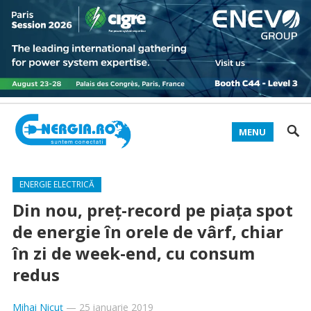
MENU
ENERGIE ELECTRICĂ
Din nou, preţ-record pe piaţa spot
de energie în orele de vârf, chiar
în zi de week-end, cu consum
redus
Mihai Nicuț
—
25 ianuarie 2019