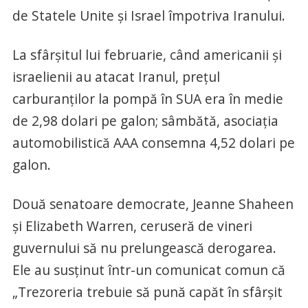
de Statele Unite şi Israel împotriva Iranului.
La sfârşitul lui februarie, când americanii şi
israelienii au atacat Iranul, preţul
carburanţilor la pompă în SUA era în medie
de 2,98 dolari pe galon; sâmbătă, asociaţia
automobilistică AAA consemna 4,52 dolari pe
galon.
Două senatoare democrate, Jeanne Shaheen
şi Elizabeth Warren, ceruseră de vineri
guvernului să nu prelungească derogarea.
Ele au susţinut într-un comunicat comun că
„Trezoreria trebuie să pună capăt în sfârşit