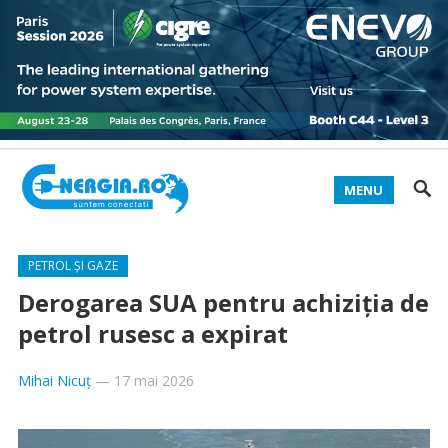
MENU
PETROL ȘI GAZE
Derogarea SUA pentru achiziţia de
petrol rusesc a expirat
Mihai Nicuț
—
17 mai 2026