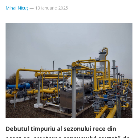
Mihai Nicuț
—
13 ianuarie 2025
Debutul timpuriu al sezonului rece din