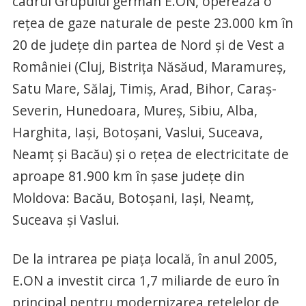
cadrul Grupului german E.ON, operează o
reţea de gaze naturale de peste 23.000 km în
20 de judeţe din partea de Nord şi de Vest a
României (Cluj, Bistriţa Năsăud, Maramureş,
Satu Mare, Sălaj, Timiş, Arad, Bihor, Caraş-
Severin, Hunedoara, Mureş, Sibiu, Alba,
Harghita, Iaşi, Botoşani, Vaslui, Suceava,
Neamţ şi Bacău) şi o reţea de electricitate de
aproape 81.900 km în şase judeţe din
Moldova: Bacău, Botoşani, Iaşi, Neamţ,
Suceava şi Vaslui.
De la intrarea pe piaţa locală, în anul 2005,
E.ON a investit circa 1,7 miliarde de euro în
principal pentru modernizarea reţelelor de