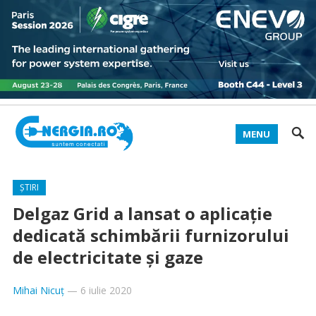
MENU
ȘTIRI
Delgaz Grid a lansat o aplicaţie
dedicată schimbării furnizorului
de electricitate şi gaze
Mihai Nicuț
—
6 iulie 2020