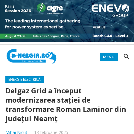
MENU
ENERGIE ELECTRICĂ
Delgaz Grid a început
modernizarea staţiei de
transformare Roman Laminor din
judeţul Neamţ
Mihai Nicuț
—
13 februarie 2025