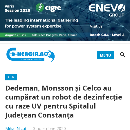
MENU
CSR
Dedeman, Monsson și Celco au
cumpărat un robot de dezinfecție
cu raze UV pentru Spitalul
Județean Constanța
Mihai Nicuț
—
3 noiembrie 2020