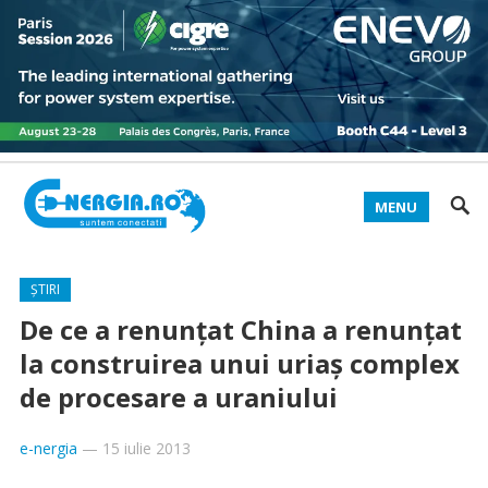
MENU
ȘTIRI
De ce a renunțat China a renunţat
la construirea unui uriaș complex
de procesare a uraniului
e-nergia
—
15 iulie 2013