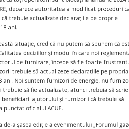
RE, deoarece autoritatea a modificat proceduri c
că trebuie actualizate declaraţiile pe proprie
18 ani.
această situaţie, cred că nu putem să spunem că es
Calitatea deciziilor şi modul în care noi reglemen
ectorul de furnizare, începe să fie foarte frustrant.
zorii trebuie să actualizeze declaraţiile pe propria
8 ani. Noi suntem furnizori de energie, nu furnizo
 trebuie să fie actualizate, atunci trebuia să scrie
i beneficiarii ajutorului şi furnizorii că trebuie să
a punctat oficialul ACUE.
cea de-a şasea ediţie a evenimentului „Forumul gaz