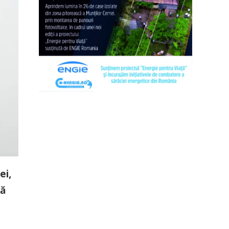
ei,
că
ă