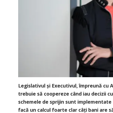
Legislativul şi Executivul, împreună cu
trebuie să coopereze când iau decizii cu
schemele de sprijin sunt implementate po
facă un calcul foarte clar câţi bani are 