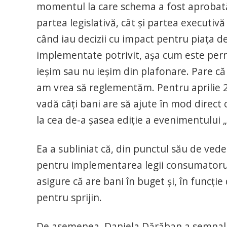
momentul la care schema a fost aprobată, 
partea legislativă, cât şi partea executi
când iau decizii cu impact pentru piaţa de
implementate potrivit, aşa cum este perm
ieşim sau nu ieşim din plafonare. Pare că
am vrea să reglementăm. Pentru aprilie 202
vadă câţi bani are să ajute în mod direct
la cea de-a şasea ediţie a evenimentului 
Ea a subliniat că, din punctul său de ved
pentru implementarea legii consumatorului
asigure că are bani în buget şi, în funcţie
pentru sprijin.
De asemenea, Daniela Dărăban a semnalat 