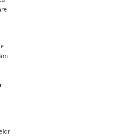
are
te
tăm
ri
elor