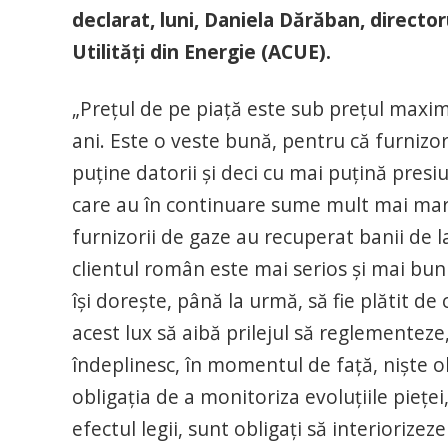
declarat, luni, Daniela Dărăban, director
Utilităţi din Energie (ACUE).
„Preţul de pe piaţă este sub preţul maxi
ani. Este o veste bună, pentru că furnizor
puţine datorii şi deci cu mai puţină presiu
care au în continuare sume mult mai mari
furnizorii de gaze au recuperat banii de l
clientul român este mai serios şi mai bun 
îşi doreşte, până la urmă, să fie plătit d
acest lux să aibă prilejul să reglementeze
îndeplinesc, în momentul de faţă, nişte obl
obligaţia de a monitoriza evoluţiile pieţei
efectul legii, sunt obligaţi să interiorizez