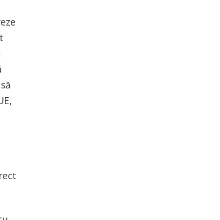
reze
t
ă
ă
 să
UE,
rect
cu