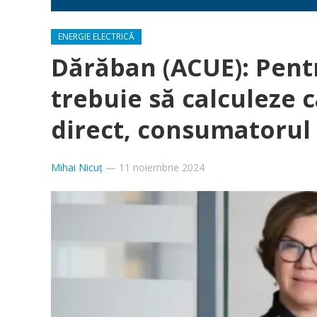
ENERGIE ELECTRICĂ
Dărăban (ACUE): Pentr
trebuie să calculeze c
direct, consumatorul 
Mihai Nicuț
—
11 noiembrie 2024