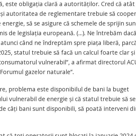
este obligaţia clară a autorităţilor. Cred că atât
vă şi autoritatea de reglementare trebuie să coope
 energie, să se asigure că schemele de sprijin sun
is de legislaţia europeană. (…). Ne întrebăm dac
 atunci când ne îndreptăm spre piaţa liberă, parc
5, statul trebuie să facă un calcul foarte clar şi
 consumatorul vulnerabil”, a afirmat directorul AC
„Forumul gazelor naturale”.
ere, problema este disponibilul de bani la buget
 vulnerabil de energie şi că statul trebuie să se
 de câţi bani sunt disponibili, să poată interveni di
că toţi operatorii sunt blocaţi la ianuarie 2024 