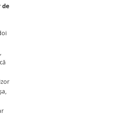
r de
doi
,
 că
izor
şa,
ar