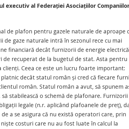
ul executiv al Federaţiei Asociaţiilor Companiilo
mal de plafon pentru gazele naturale de aproape 
ii de gaze naturale intră în sezonul rece cu mai
ne financiară decât furnizorii de energie electrică
 de recuperat de la bugetul de stat. Asta pentru
a clienţi. Ceea ce este un lucru foarte important:
platnic decât statul român şi cred că fiecare furn
e clientul român. Statul român a avut, să spunem a
, să stabilească o schemă de plafonare. Furnizorii
igaţii legale (n.r. aplicând plafoanele de preţ), d
, de a se asigura că nu există operatori care, prin
e nişte costuri care nu au fost luate în calcul la