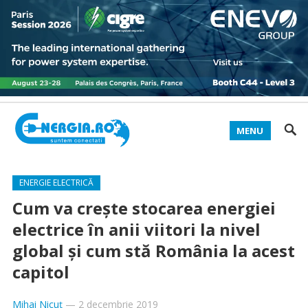
MENU
ENERGIE ELECTRICĂ
Cum va crește stocarea energiei
electrice în anii viitori la nivel
global şi cum stă România la acest
capitol
Mihai Nicuț
—
2 decembrie 2019