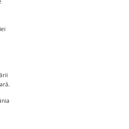
e
iei
ării
ară.
ânia