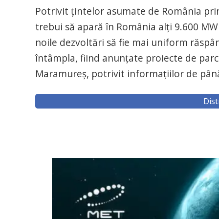
Potrivit țintelor asumate de România pri
trebui să apară în România alți 9.600 MW in
noile dezvoltări să fie mai uniform răspând
întâmpla, fiind anunțate proiecte de parcu
Maramureș, potrivit informațiilor de pâ
Dist