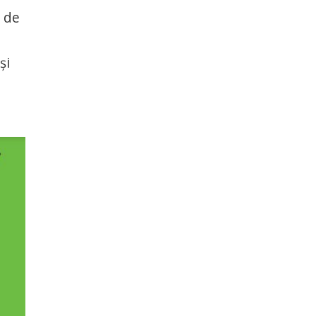
e de
și