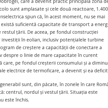
 Dobrogei, care a devenit practic principala zonă d
acolo sunt amplasate și cele două reactoare, 1.400
ranselectrica spun că, în acest moment, nu se mai
există suficientă capacitate de transport a energ
 restul țării. De aceea, pe fondul construcției
investiții în eolian, inclusiv potențialele turbine
rogram de creștere a capacității de conectare a
siv despre o linie de mare capacitate în curent
ă care, pe fondul creșterii consumului și a diminu
le electrice de termoficare, a devenit și ea deficit
egenerabil sunt, din păcate, în zonele în care Rom
: centrul, nordul și vestul țării. Situația este
u este închis.