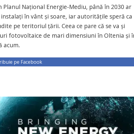
n Planul Național Energie-Mediu, până în 2030 ar
stalați în vânt și soare, iar autoritățile speră ca
ite pe teritoriul țării. Ceea ce pare că se va și
ri fotovoltaice de mari dimensiuni în Oltenia și î
nă acum.
ribuie pe Facebook