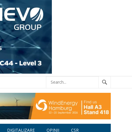
DIGITALIZARE
OPINII
CSR