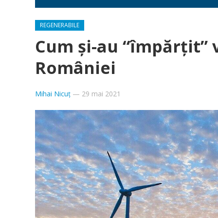
REGENERABILE
Cum și-au “împărțit” 
României
Mihai Nicuț
—
29 mai 2021