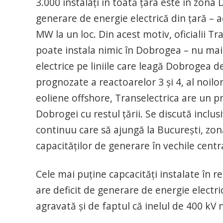
3.000 instalați în toată țara este în zona
generare de energie electrică din țară – 
MW la un loc. Din acest motiv, oficialii T
poate instala nimic în Dobrogea – nu mai 
electrice pe liniile care leagă Dobrogea de
prognozate a reactoarelor 3 și 4, al noilor 
eoliene offshore, Transelectrica are un p
Dobrogei cu restul țării. Se discută inclu
continuu care să ajungă la București, zon
capacităților de generare în vechile centra
Cele mai puține capcacități instalate în r
are deficit de generare de energie electrică
agravată și de faptul că inelul de 400 kV n