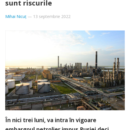
sunt riscurile
Mihai Nicuț
—
13 septembrie 2022
În nici trei luni, va intra în vigoare
embargoul petrolier impus Rusiei deci