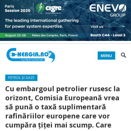
MENU
PETROL ȘI GAZE
Cu embargoul petrolier rusesc la
orizont, Comisia Europeană vrea
să pună o taxă suplimentară
rafinăriilor europene care vor
cumpăra țiței mai scump. Care