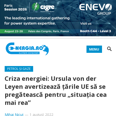
MENU
PETROL ȘI GAZE
Criza energiei: Ursula von der
Leyen avertizează ţările UE să se
pregătească pentru „situaţia cea
mai rea”
Mihai Nicuț
—
1 august 2022