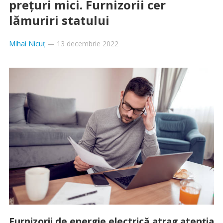
prețuri mici. Furnizorii cer
lămuriri statului
Mihai Nicuț
—
13 decembrie 2022
Furnizorii de energie electrică atrag atenția