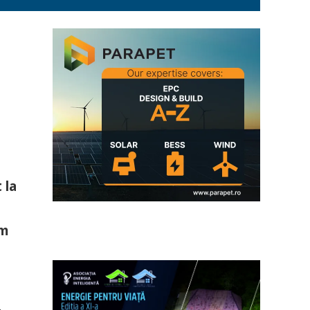
 la
em