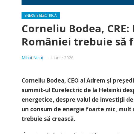
ENERGIE ELECTRICĂ
Corneliu Bodea, CRE: 
României trebuie să fi
Mihai Nicuț
—
4 iunie 2026
Corneliu Bodea, CEO al Adrem și președin
summit-ul Eurelectric de la Helsinki de
energetice, despre valul de investiții 
un consum de energie foarte mic, mult 
trebuie să crească.