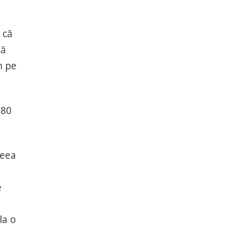
 că
tă
h pe
 80
ceea
e
la o