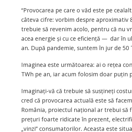
“Provocarea pe care o văd este pe cealal
câteva cifre: vorbim despre aproximati
trebuie să revenim acolo, pentru că nu v
acea energie și cu ce eficiență — dar în 
an. După pandemie, suntem în jur de 50 T
Imaginea este următoarea: ai o rețea con
TWh pe an, iar acum folosim doar puțin 
Imaginați-vă că trebuie să susțineți cost
cred că provocarea actuală este să facem
România, proiectul național ar trebui să f
prețuri foarte ridicate în prezent, electr
„vinzi” consumatorilor. Aceasta este situ