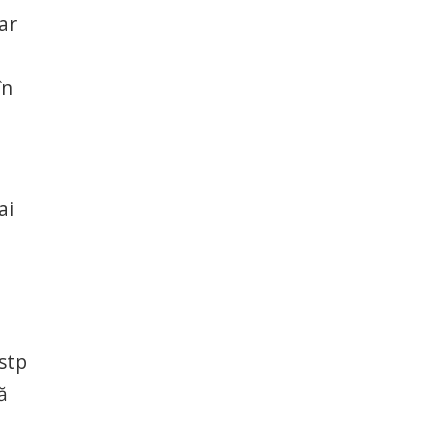
ar
în
ai
stp
ă