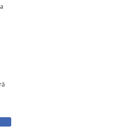
ea
,
ră