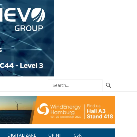
DIGITALIZARE
OPINII
CSR