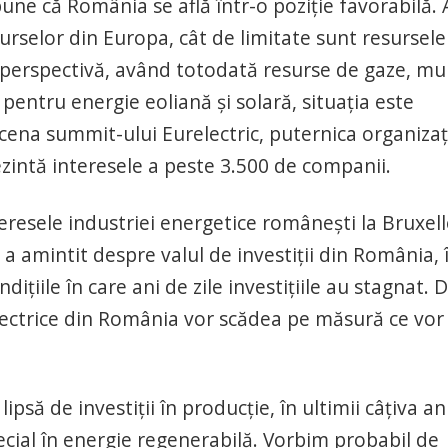
pune că România se află într-o poziție favorabilă.
esurselor din Europa, cât de limitate sunt resursele
tă perspectivă, având totodată resurse de gaze, mu
pentru energie eoliană și solară, situația este
cena summit-ului Eurelectric, puternica organizaț
ezintă interesele a peste 3.500 de companii.
teresele industriei energetice românești la Bruxel
 a amintit despre valul de investiții din România, 
ițiile în care ani de zile investițiile au stagnat. 
electrice din România vor scădea pe măsură ce vor
psă de investiții în producție, în ultimii câțiva an
special în energie regenerabilă. Vorbim probabil de