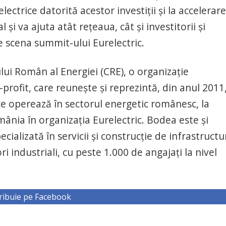
lectrice datorită acestor investiții și la accelerar
l și va ajuta atât rețeaua, cât și investitorii și
e scena summit-ului Eurelectric.
ui Român al Energiei (CRE), o organizaţie
rofit, care reuneşte şi reprezintă, din anul 2011
 ce operează în sectorul energetic românesc, la
mânia în organizația Eurelectric. Bodea este și
alizată în servicii și construcție de infrastructu
i industriali, cu peste 1.000 de angajați la nivel
ribuie pe Facebook