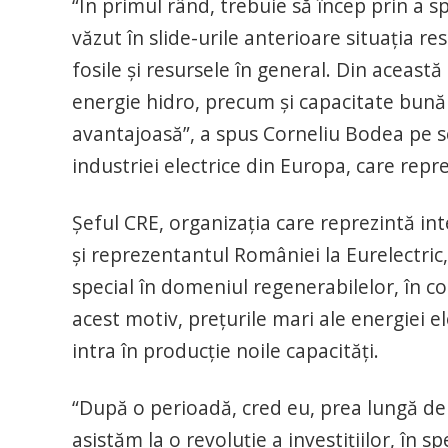
“În primul rând, trebuie să încep prin a s
văzut în slide-urile anterioare situația r
fosile și resursele în general. Din aceas
energie hidro, precum și capacitate bună 
avantajoasă”, a spus Corneliu Bodea pe s
industriei electrice din Europa, care repr
Șeful CRE, organizația care reprezintă in
și reprezentantul României la Eurelectric,
special în domeniul regenerabilelor, în cond
acest motiv, prețurile mari ale energiei 
intra în producție noile capacități.
“După o perioadă, cred eu, prea lungă de li
asistăm la o revoluție a investițiilor, în 