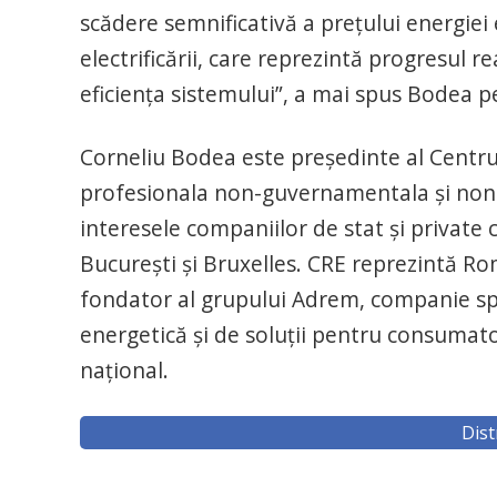
scădere semnificativă a prețului energiei e
electrificării, care reprezintă progresul rea
eficiența sistemului”, a mai spus Bodea p
Corneliu Bodea este președinte al Centrul
profesionala non-guvernamentala şi non-p
interesele companiilor de stat şi private
Bucureşti şi Bruxelles. CRE reprezintă Ro
fondator al grupului Adrem, companie speci
energetică și de soluții pentru consumator
național.
Dist