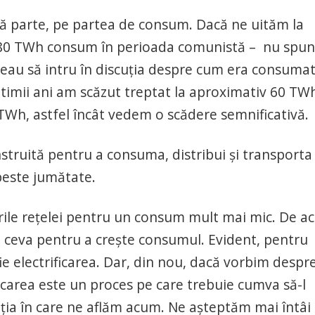
tă parte, pe partea de consum. Dacă ne uităm la
v 80 TWh consum în perioada comunistă – nu spun
reau să intru în discuția despre cum era consuma
ultimii ani am scăzut treptat la aproximativ 60 TW
Wh, astfel încât vedem o scădere semnificativă.
struită pentru a consuma, distribui și transporta
peste jumătate.
urile rețelei pentru un consum mult mai mic. De a
 ceva pentru a crește consumul. Evident, pentru
ie electrificarea. Dar, din nou, dacă vorbim despr
ificarea este un proces pe care trebuie cumva să-l
ația în care ne aflăm acum. Ne așteptăm mai întâi 