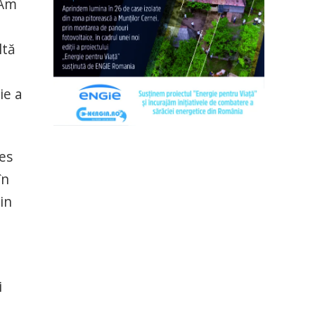
 Am
ltă
ie a
les
în
Din
i