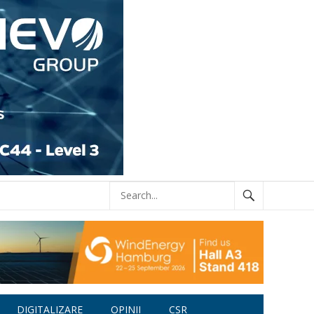
DIGITALIZARE
OPINII
CSR