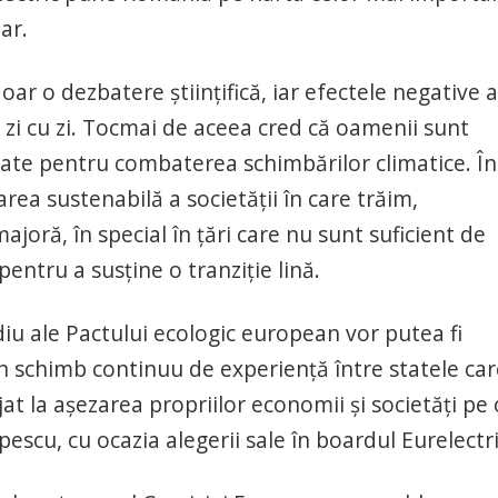
ar.
ar o dezbatere științifică, iar efectele negative a
 zi cu zi. Tocmai de aceea cred că oamenii sunt
iate pentru combaterea schimbărilor climatice. În
rea sustenabilă a societății în care trăim,
oră, în special în țări care nu sunt suficient de
ntru a susține o tranziție lină.
iu ale Pactului ecologic european vor putea fi
n schimb continuu de experiență între statele car
at la așezarea propriilor economii și societăți pe 
escu, cu ocazia alegerii sale în boardul Eurelectri