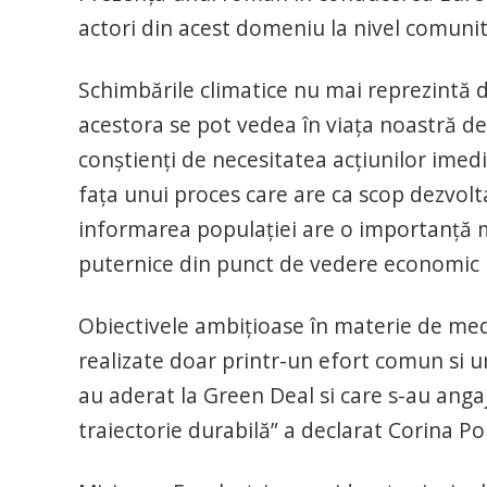
actori din acest domeniu la nivel comunit
Schimbările climatice nu mai reprezintă do
acestora se pot vedea în viața noastră de
conștienți de necesitatea acțiunilor imed
fața unui proces care are ca scop dezvolta
informarea populației are o importanță maj
puternice din punct de vedere economic pe
Obiectivele ambițioase în materie de med
realizate doar printr-un efort comun si u
au aderat la Green Deal si care s-au angaj
traiectorie durabilă” a declarat Corina Pop