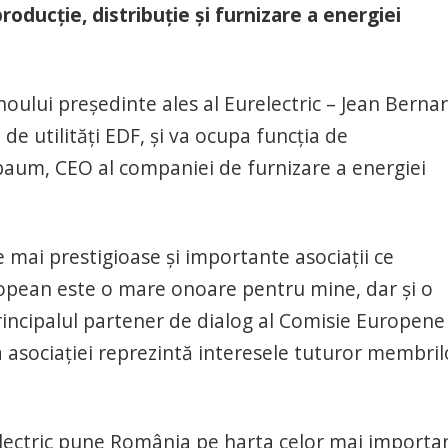
oducție, distribuție și furnizare a energiei
oului președinte ales al Eurelectric – Jean Berna
de utilități EDF, și va ocupa funcția de
baum, CEO al companiei de furnizare a energiei
 mai prestigioase și importante asociații ce
uropean este o mare onoare pentru mine, dar și o
rincipalul partener de dialog al Comisie Europene
 asociației reprezintă interesele tuturor membril
ectric pune România pe harta celor mai importan