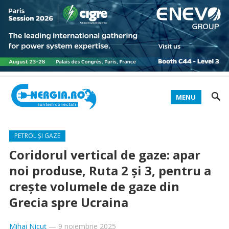
MENU
PETROL ȘI GAZE
Coridorul vertical de gaze: apar
noi produse, Ruta 2 și 3, pentru a
crește volumele de gaze din
Grecia spre Ucraina
Mihai Nicuț
—
9 noiembrie 2025