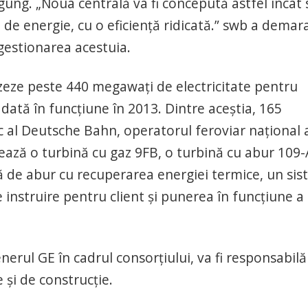
ung. „Noua centrală va fi concepută astfel încât 
 de energie, cu o eficienţă ridicată.” swb a demar
 gestionarea acestuia.
zeze peste 440 megawaţi de electricitate pentru
dată în funcţiune în 2013. Dintre aceştia, 165
 al Deutsche Bahn, operatorul feroviar naţional 
zează o turbină cu gaz 9FB, o turbină cu abur 109-
 de abur cu recuperarea energiei termice, un si
e instruire pentru client şi punerea în funcţiune a
enerul GE în cadrul consorţiului, va fi responsabilă
e şi de construcţie.