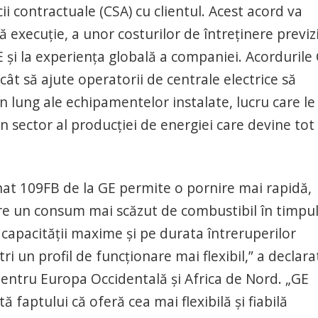
cii contractuale (CSA) cu clientul. Acest acord va
ă execuţie, a unor costurilor de întreţinere previzi
GE şi la experienţa globală a companiei. Acordurile
cât să ajute operatorii de centrale electrice să
lung ale echipamentelor instalate, lucru care le
 sector al producţiei de energiei care devine tot
nat 109FB de la GE permite o pornire mai rapidă,
are un consum mai scăzut de combustibil în timpu
 capacităţii maxime şi pe durata întreruperilor
tri un profil de funcţionare mai flexibil,” a declara
entru Europa Occidentală şi Africa de Nord. „GE
 faptului că oferă cea mai flexibilă şi fiabilă