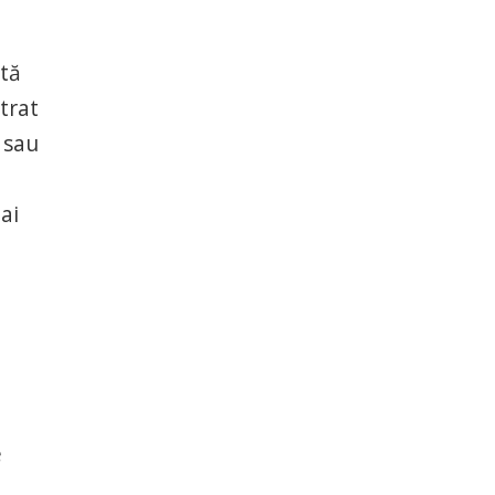
ată
trat
 sau
ai
e