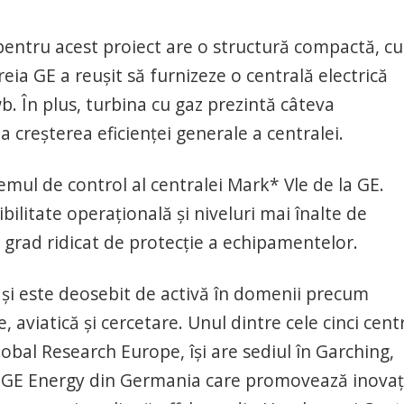
entru acest proiect are o structură compactă, cu
reia GE a reuşit să furnizeze o centrală electrică
. În plus, turbina cu gaz prezintă câteva
 creşterea eficienţei generale a centralei.
emul de control al centralei Mark* Vle de la GE.
ilitate operaţională şi niveluri mai înalte de
 grad ridicat de protecţie a echipamentelor.
şi este deosebit de activă în domenii precum
 aviatică şi cercetare. Unul dintre cele cinci cent
obal Research Europe, îşi are sediul în Garching,
GE Energy din Germania care promovează inovaţ