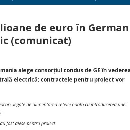
ilioane de euro în German
ic (comunicat)
ermania alege consorţiul condus de GE în vedere
entrală electrică; contractele pentru proiect vor
vocări legate de alimentarea reţelei odată cu introducerea unei
ic
au fost alese pentru proiect