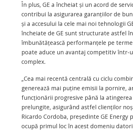
În plus, GE a încheiat şi un acord de servi
contribui la asigurarea garanţiilor de bun
şi a accesului la cele mai noi tehnologii 
încheiate de GE sunt structurate astfel în
îmbunătăţească performanţele pe termen 
poate aduce un avantaj competitiv într-un
complex.
„Cea mai recentă centrală cu ciclu combi
generează mai puţine emisii la pornire, 
funcţionării progresive până la atingerea
prelungite, asigurând astfel clienţilor noş
Ricardo Cordoba, preşedinte GE Energy p
ocupă primul loc în acest domeniu datorită