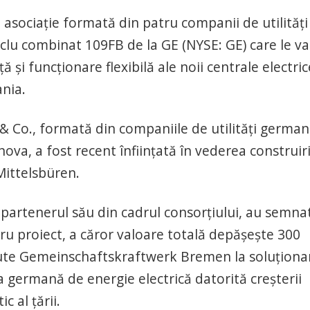
ociaţie formată din patru companii de utilităţi
clu combinat 109FB de la GE (NYSE: GE) care le va
 şi funcţionare flexibilă ale noii centrale electric
nia.
o., formată din companiile de utilităţi germa
a, a fost recent înfiinţată în vederea construirii
 Mittelsbüren.
, partenerul său din cadrul consorţiului, au semna
ru proiect, a căror valoare totală depăşeşte 300
ajute Gemeinschaftskraftwerk Bremen la soluţiona
 germană de energie electrică datorită creşterii
c al ţării.