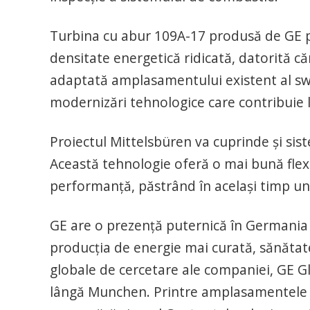
Turbina cu abur 109A-17 produsă de GE p
densitate energetică ridicată, datorită că
adaptată amplasamentului existent al swb
modernizări tehnologice care contribuie la
Proiectul Mittelsbüren va cuprinde şi sist
Această tehnologie oferă o mai bună flexib
performanţă, păstrând în acelaşi timp un
GE are o prezenţă puternică în Germania 
producţia de energie mai curată, sănătate,
globale de cercetare ale companiei, GE Gl
lângă Munchen. Printre amplasamentele 