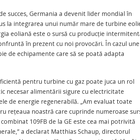
 de succes, Germania a devenit lider mondial în
dus la integrarea unui număr mare de turbine eol
rgia eoliană este o sursă cu producţie intermitent
nfruntă în prezent cu noi provocări. În cazul une
voie de echipamente care să se poată adapta
eficientă pentru turbine cu gaz poate juca un rol
c necesar alimentării sigure cu electricitate
 cele de energie regenerabilă. „Am evaluat toate
entru reţeaua noastră care cuprinde numeroase sur
u combinat 109FB de la GE este cea mai potrivită
nerale,” a declarat Matthias Schaup, directorul