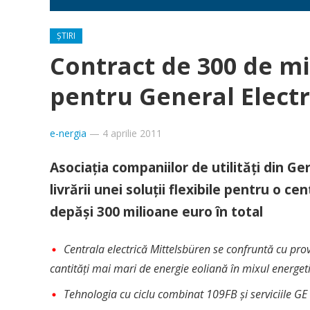
ȘTIRI
Contract de 300 de m
pentru General Electr
e-nergia
—
4 aprilie 2011
Asociaţia companiilor de utilităţi din G
livrării unei soluţii flexibile pentru o c
depăşi 300 milioane euro în total
Centrala electrică Mittelsbüren se confruntă cu pro
cantităţi mai mari de energie eoliană în mixul energet
Tehnologia cu ciclu combinat 109FB şi serviciile GE 