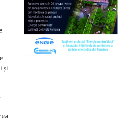
e
ne
 şi
t
rea