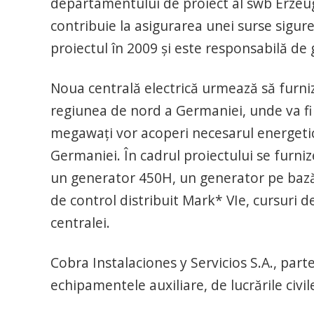
departamentului de proiect al swb Erzeug
contribuie la asigurarea unei surse sigure
proiectul în 2009 şi este responsabilă de
Noua centrală electrică urmează să furni
regiunea de nord a Germaniei, unde va fi 
megawaţi vor acoperi necesarul energetic
Germaniei. În cadrul proiectului se furni
un generator 450H, un generator pe bază
de control distribuit Mark* VIe, cursuri d
centralei.
Cobra Instalaciones y Servicios S.A., part
echipamentele auxiliare, de lucrările civil