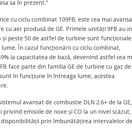
asa sa în prezent.”
trice cu ciclu combinat 109FB, este cea mai avans
re cu aer produsă de GE. Primele unităţi 9FB au in
 şi peste 50 de astfel de turbine sunt funcţionale
lume. În cazul funcţionării cu ciclu combinat,
59% la capacitatea de bază, devenind astfel cea m
 9FB face parte din familia GE de turbine cu gaz de
 sunt în funcţiune în întreaga lume, acestea
re.
 sistemul avansat de combustie DLN 2.6+ de la GE,
rivind emisiile de noxe şi CO la un nivel scăzut,
disponibilităţii prin îmbunătăţirea intervalelor d