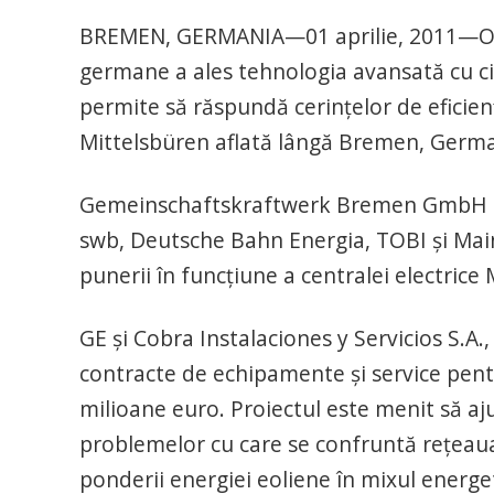
BREMEN, GERMANIA—01 aprilie, 2011—O as
germane a ales tehnologia avansată cu ci
permite să răspundă cerinţelor de eficienţă
Mittelsbüren aflată lângă Bremen, Germa
Gemeinschaftskraftwerk Bremen GmbH & C
swb, Deutsche Bahn Energia, TOBI şi Mainov
punerii în funcţiune a centralei electrice
GE şi Cobra Instalaciones y Servicios S.A.
contracte de echipamente şi service pent
milioane euro. Proiectul este menit să 
problemelor cu care se confruntă reţeaua
ponderii energiei eoliene în mixul energeti