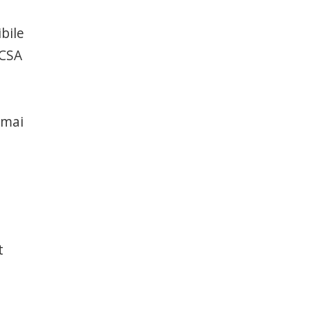
bile
 CSA
 mai
l
t