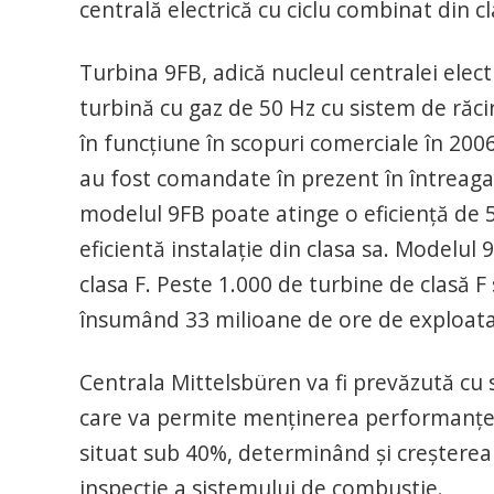
centrală electrică cu ciclu combinat din cl
Turbina 9FB, adică nucleul centralei elec
turbină cu gaz de 50 Hz cu sistem de răci
în funcţiune în scopuri comerciale în 2006
au fost comandate în prezent în întreaga 
modelul 9FB poate atinge o eficienţă de 
eficientă instalaţie din clasa sa. Modelul
clasa F. Peste 1.000 de turbine de clasă F
însumând 33 milioane de ore de exploata
Centrala Mittelsbüren va fi prevăzută cu
care va permite menţinerea performanţei p
situat sub 40%, determinând şi creşterea 
inspecţie a sistemului de combustie.