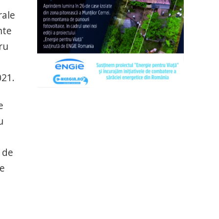
rale
nte
ru
021.
e
u
 de
le