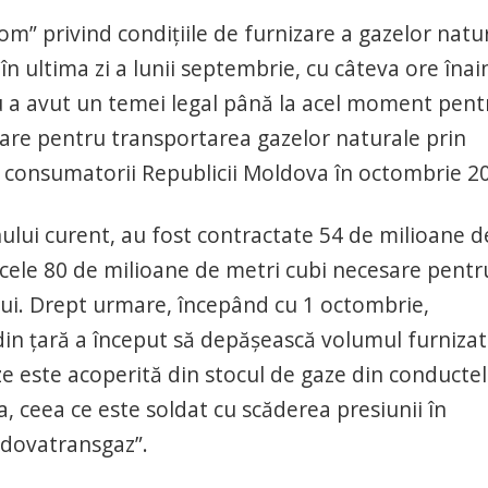
om” privind condițiile de furnizare a gazelor natu
n ultima zi a lunii septembrie, cu câteva ore înai
u a avut un temei legal până la acel moment pent
sare pentru transportarea gazelor naturale prin
 consumatorii Republicii Moldova în octombrie 2
ului curent, au fost contractate 54 de milioane d
 cele 80 de milioane de metri cubi necesare pentr
lui. Drept urmare, începând cu 1 octombrie,
din țară a început să depășească volumul furnizat
e este acoperită din stocul de gaze din conducte
 ceea ce este soldat cu scăderea presiunii în
ldovatransgaz”.