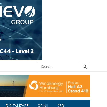
DIGITALIZARE
OPINII
CSR