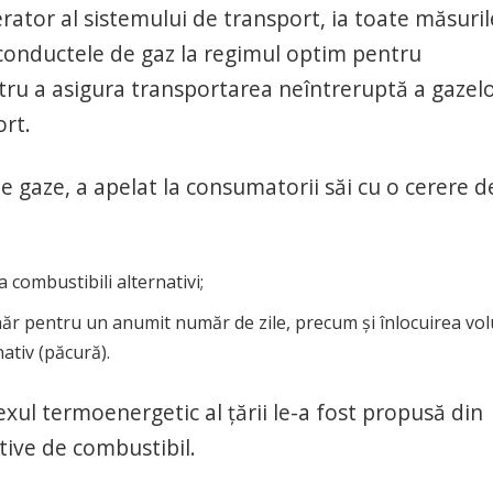
rator al sistemului de transport, ia toate măsuril
conductele de gaz la regimul optim pentru
tru a asigura transportarea neîntreruptă a gazelo
ort.
e gaze, a apelat la consumatorii săi cu o cerere d
a combustibili alternativi;
zahăr pentru un anumit număr de zile, precum și înlocuirea vo
ativ (păcură).
ul termoenergetic al țării le-a fost propusă din
tive de combustibil.