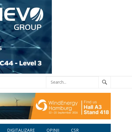
DIGITALIZARE
OPINII
CSR