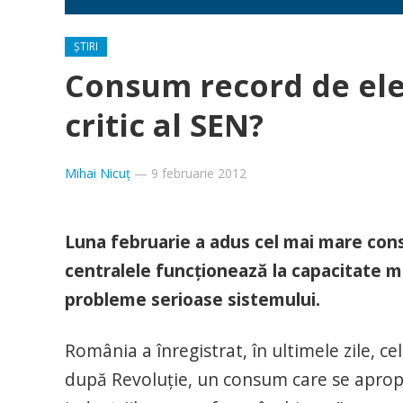
ȘTIRI
Consum record de elec
critic al SEN?
Mihai Nicuț
—
9 februarie 2012
Luna februarie a adus cel mai mare cons
centralele funcţionează la capacitate 
probleme serioase sistemului.
România a înregistrat, în ultimele zile, c
după Revoluţie, un consum care se apropi