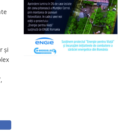
ate
 şi
plex
,