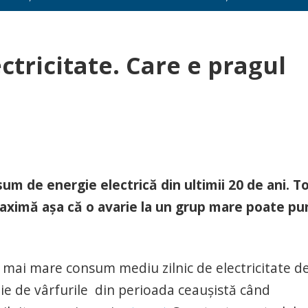
tricitate. Care e pragul
um de energie electrică din ultimii 20 de ani. T
maximă aşa că o avarie la un grup mare poate pu
el mai mare consum mediu zilnic de electricitate d
e de vârfurile din perioada ceauşistă când