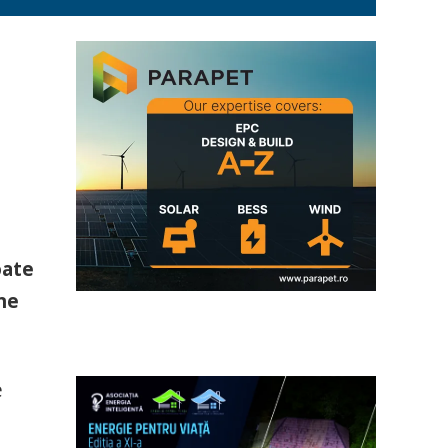
oate
ne
e