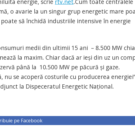
iluita energie, scrie
rtv.net
.Cum toate centralele
imă, o avarie la un singur grup energetic mare po
oate să închidă industriile intensive în energie
nsumuri medii din ultimii 15 ani – 8.500 MW chiar
onează la maxim. Chiar dacă ar ieşi din uz un com
ezervă până la 10.500 MW pe păcură şi gaze.
 nu se acoperă costurile cu producerea energiei”
djunct la Dispeceratul Energetic Naţional.
ribuie pe Facebook