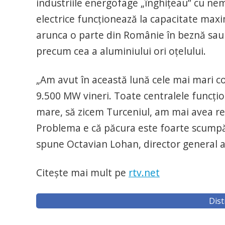
industriile energofage „înghiţeau” cu nem
electrice funcţionează la capacitate max
arunca o parte din Românie în beznă sau p
precum cea a aluminiului ori oţelului.
„Am avut în această lună cele mai mari co
9.500 MW vineri. Toate centralele funcţi
mare, să zicem Turceniul, am mai avea r
Problema e că păcura este foarte scumpă,
spune Octavian Lohan, director general a
Citeşte mai mult pe
rtv.net
Dist