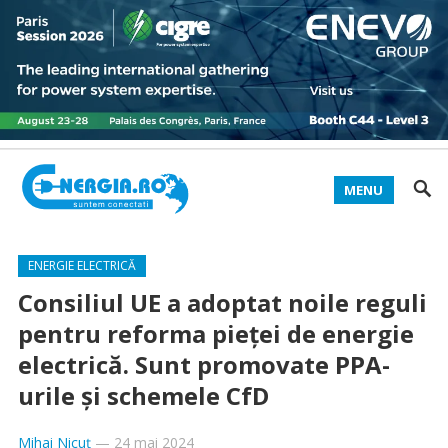
MENU
ENERGIE ELECTRICĂ
Consiliul UE a adoptat noile reguli
pentru reforma pieței de energie
electrică. Sunt promovate PPA-
urile și schemele CfD
Mihai Nicuț
—
24 mai 2024