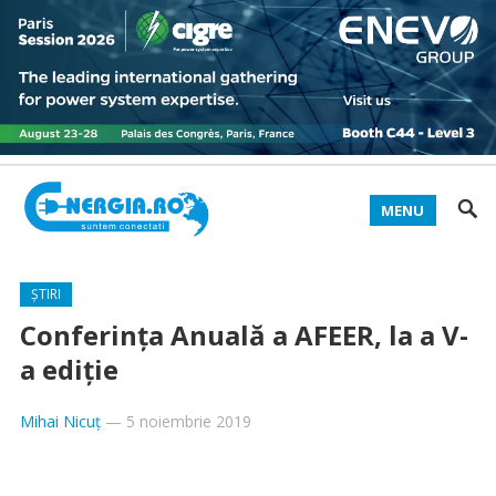
MENU
ȘTIRI
Conferinţa Anuală a AFEER, la a V-
a ediţie
Mihai Nicuț
—
5 noiembrie 2019