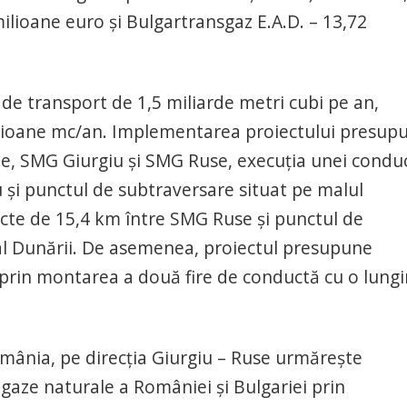
ilioane euro şi Bulgartransgaz E.A.D. – 13,72
de transport de 1,5 miliarde metri cubi pe an,
ilioane mc/an. Implementarea proiectului presup
ze, SMG Giurgiu şi SMG Ruse, execuţia unei condu
 şi punctul de subtraversare situat pe malul
cte de 15,4 km între SMG Ruse şi punctul de
al Dunării. De asemenea, proiectul presupune
a prin montarea a două fire de conductă cu o lung
omânia, pe direcţia Giurgiu – Ruse urmăreşte
 gaze naturale a României şi Bulgariei prin