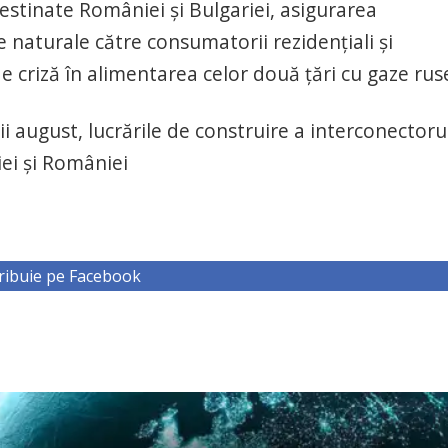
destinate României şi Bulgariei, asigurarea
ze naturale către consumatorii rezidenţiali şi
 de criză în alimentarea celor două ţări cu gaze ruse
i august, lucrările de construire a interconectoru
iei şi României
ribuie pe Facebook