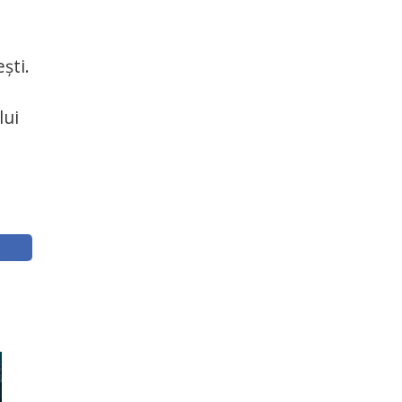
şti.
lui