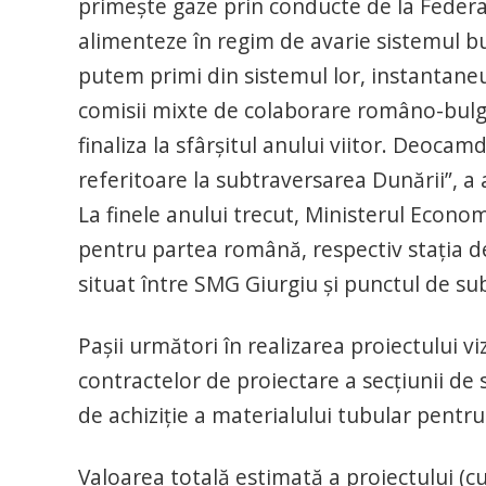
primeşte gaze prin conducte de la Federaţ
alimenteze în regim de avarie sistemul bu
putem primi din sistemul lor, instantaneu
comisii mixte de colaborare româno-bulga
finaliza la sfârşitul anului viitor. Deoca
referitoare la subtraversarea Dunării”, a 
La finele anului trecut, Ministerul Econom
pentru partea română, respectiv staţia d
situat între SMG Giurgiu şi punctul de s
Paşii următori în realizarea proiectului v
contractelor de proiectare a secţiunii de 
de achiziţie a materialului tubular pentr
Valoarea totală estimată a proiectului (cu