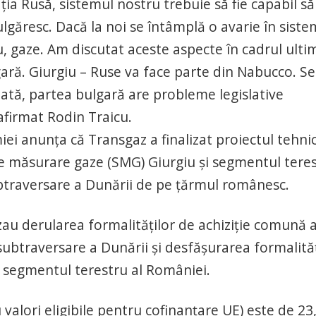
ia Rusă, sistemul nostru trebuie să fie capabil să
lgăresc. Dacă la noi se întâmplă o avarie în siste
, gaze. Am discutat aceste aspecte în cadrul ulti
ră. Giurgiu – Ruse va face parte din Nabucco. Se
mdată, partea bulgară are probleme legislative
afirmat Rodin Traicu.
iei anunţa că Transgaz a finalizat proiectul tehni
e măsurare gaze (SMG) Giurgiu şi segmentul tere
ubtraversare a Dunării de pe ţărmul românesc.
izau derularea formalităţilor de achiziţie comună 
subtraversare a Dunării şi desfăşurarea formalităţ
u segmentul terestru al României.
 valori eligibile pentru cofinanţare UE) este de 23