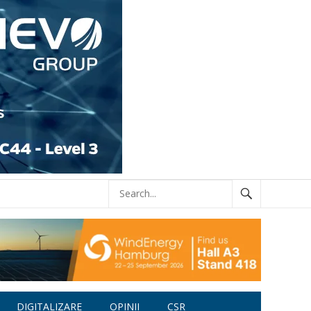
DIGITALIZARE
OPINII
CSR