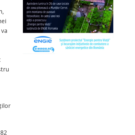
m,
mei
 va
c
stru
a
ilor
,82