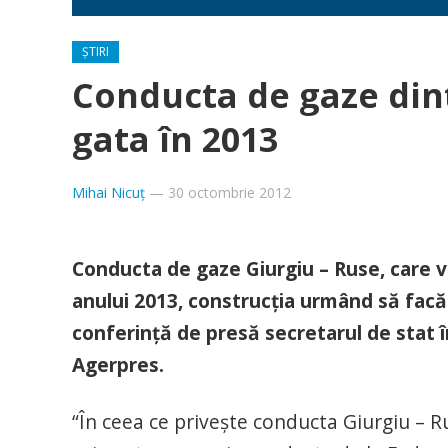
ȘTIRI
Conducta de gaze dint
gata în 2013
Mihai Nicuț
—
30 octombrie 2012
Conducta de gaze Giurgiu – Ruse, care va
anului 2013, construcţia urmând să facă
conferinţă de presă secretarul de stat î
Agerpres.
“În ceea ce priveşte conducta Giurgiu – R