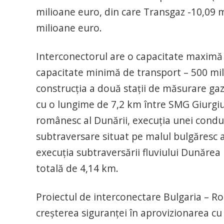
milioane euro, din care Transgaz -10,09 m
milioane euro.
Interconectorul are o capacitate maximă 
capacitate minimă de transport – 500 m
construcţia a două staţii de măsurare ga
cu o lungime de 7,2 km între SMG Giurgiu
românesc al Dunării, execuţia unei condu
subtraversare situat pe malul bulgăresc 
execuţia subtraversării fluviului Dunăre
totală de 4,14 km.
Proiectul de interconectare Bulgaria – R
creşterea siguranţei în aprovizionarea cu