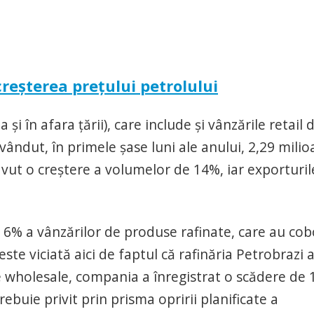
creşterea preţului petrolului
şi în afara ţării), care include şi vânzările retail 
vândut, în primele şase luni ale anului, 2,29 mili
avut o creştere a volumelor de 14%, iar exporturil
 6% a vânzărilor de produse rafinate, care au cob
ste viciată aici de faptul că rafinăria Petrobrazi 
de wholesale, compania a înregistrat o scădere de
ebuie privit prin prisma opririi planificate a