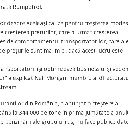
 arată Rompetrol.
rior despre aceleaşi cauze pentru creşterea modes
re creşterea preţurilor, care a urmat creşterea
 ales de comportamentul transportatorilor, care al
e preţurile sunt mai mici, dacă acest lucru este
ansportatorii îşi optimizează business ul şi vede
n jur” a explicat Neil Morgan, membru al directoratu
stream.
rburanţilor din România, a anunţat o creştere a
până la 344.000 de tone în prima jumătate a anulu
e benzinării ale grupului rus, nu face publice dat