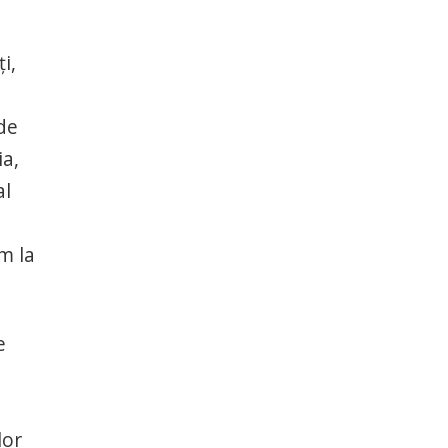
i,
de
ia,
al
m la
e
lor