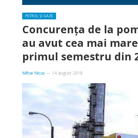
PETROL ȘI GAZE
Concurenţa de la pom
au avut cea mai mare 
primul semestru din 20
Mihai Nicuț
—
14 august 2018