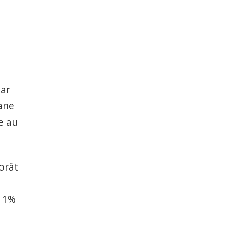
dar
oane
e au
orât
a
 11%