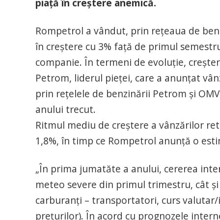
piaţă în creştere anemică.
Rompetrol a vândut, prin reţeaua de benz
în creştere cu 3% faţă de primul semestru
companie. În termeni de evoluţie, creşte
Petrom, liderul pieţei, care a anunţat vâ
prin reţelele de benzinării Petrom şi OMV
anului trecut.
Ritmul mediu de creştere a vânzărilor reta
1,8%, în timp ce Rompetrol anunţă o est
„În prima jumatăte a anului, cererea inter
meteo severe din primul trimestru, cât şi
carburanţi – transportatori, curs valutar/i
preţurilor). În acord cu prognozele inter