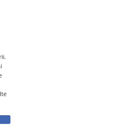
ii.
i
e
lte