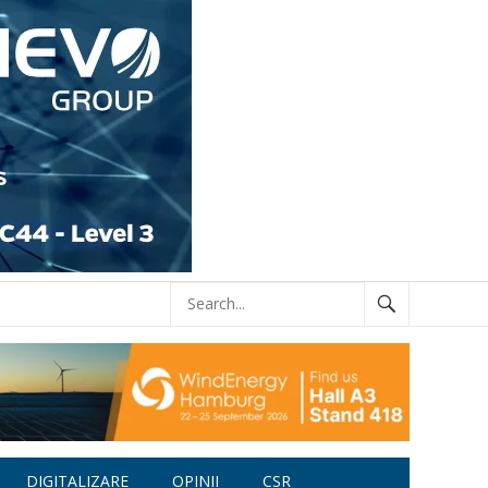
DIGITALIZARE
OPINII
CSR