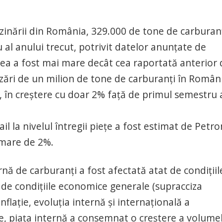
inării din România, 329.000 de tone de carburanţ
 al anului trecut, potrivit datelor anunţate de
rea a fost mai mare decât cea raportată anterior 
nzări de un milion de tone de carburanţi în Român
, în creştere cu doar 2% faţă de primul semestru 
il la nivelul întregii pieţe a fost estimat de Petro
imare de 2%.
nă de carburanţi a fost afectată atat de condiţiil
 de condiţiile economice generale (supracciza
nflaţie, evoluţia internă şi internaţională a
ne, piaţa internă a consemnat o creştere a volume