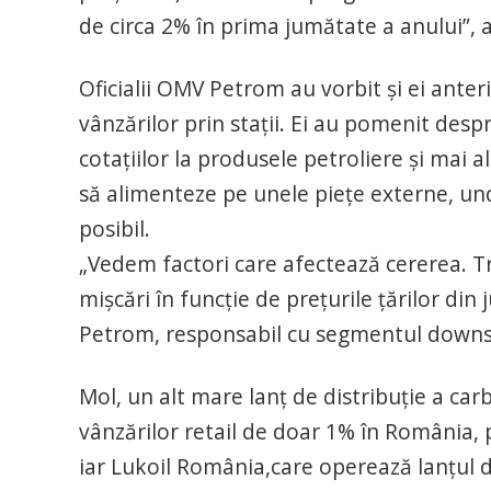
de circa 2% în prima jumătate a anului”,
Oficialii OMV Petrom au vorbit şi ei ante
vânzărilor prin staţii. Ei au pomenit desp
cotaţiilor la produsele petroliere şi mai
să alimenteze pe unele pieţe externe, und
posibil.
„Vedem factori care afectează cererea. Tr
mişcări în funcţie de preţurile ţărilor di
Petrom, responsabil cu segmentul down
Mol, un alt mare lanţ de distribuţie a ca
vânzărilor retail de doar 1% în România, 
iar Lukoil România,care operează lanţul d