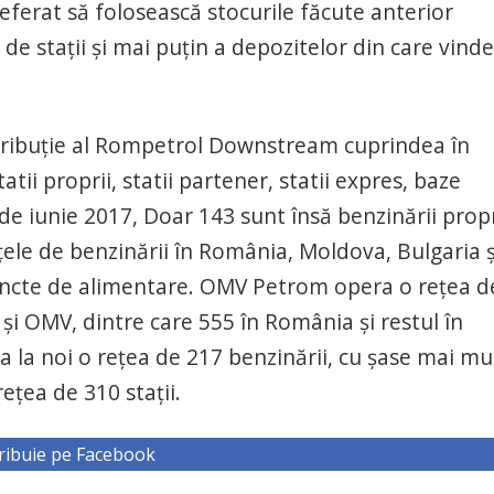
eferat să folosească stocurile făcute anterior
e staţii şi mai puţin a depozitelor din care vinde
istribuţie al Rompetrol Downstream cuprindea în
ii proprii, statii partener, statii expres, baze
 de iunie 2017, Doar 143 sunt însă benzinării propr
ţele de benzinării în România, Moldova, Bulgaria ş
uncte de alimentare. OMV Petrom opera o reţea d
şi OMV, dintre care 555 în România şi restul în
a la noi o reţea de 217 benzinării, cu şase mai mu
ţea de 310 staţii.
ribuie pe Facebook