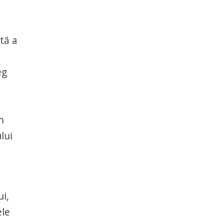
tă a
eg
m
lui
i,
ele