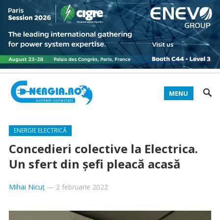
MENU
ENERGIE ELECTRICĂ
Concedieri colective la Electrica.
Un sfert din șefi pleacă acasă
Mihai Nicuț
—
2 februarie 2022