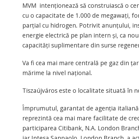
MVM intenționează să construiască o centr
cu o capacitate de 1.000 de megawați, fo
parțial cu hidrogen. Potrivit anunțului, in
energie electrică pe plan intern și, ca nou
capacități suplimentare din surse regener
Va fi cea mai mare centrală pe gaz din ța
mărime la nivel național.
Tiszaújváros este o localitate situată în 
Împrumutul, garantat de agenția italiană 
reprezintă cea mai mare facilitate de cred
participarea Citibank, N.A. London Branch 
iar Intesa Sanpaolo, London Branch, a acț