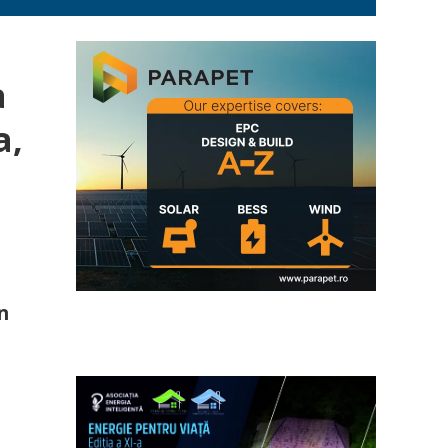
a
a,
n