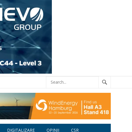
DIGITALIZARE
OPINII
CSR