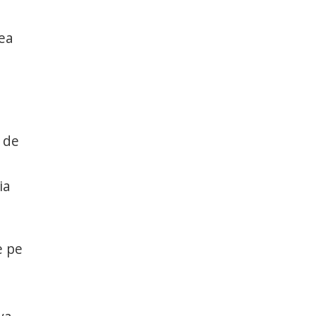
rea
 de
ia
e pe