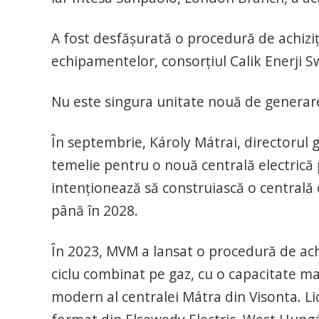
A fost desfășurată o procedură de achiziț
echipamentelor, consorțiul Calik Enerji Sw
Nu este singura unitate nouă de generar
În septembrie, Károly Mátrai, directorul 
temelie pentru o nouă centrală electrică
intenționează să construiască o centrală c
până în 2028.
În 2023, MVM a lansat o procedură de achi
ciclu combinat pe gaz, cu o capacitate 
modern al centralei Mátra din Visonta. Lic