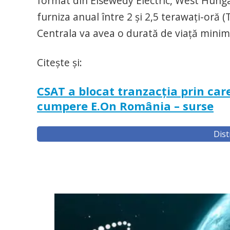
format din Elsewedy Electric, West Hungá
furniza anual între 2 și 2,5 terawați-oră 
Centrala va avea o durată de viață minim
Citește și:
CSAT a blocat tranzacția prin ca
cumpere E.On România – surse
Dist