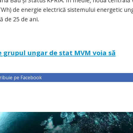
ria Bau și Status KPRIA. În medie, noua centrală 
(TWh) de energie electrică sistemului energetic un
ă de 25 de ani.
re grupul ungar de stat MVM voia să
ribuie pe Facebook