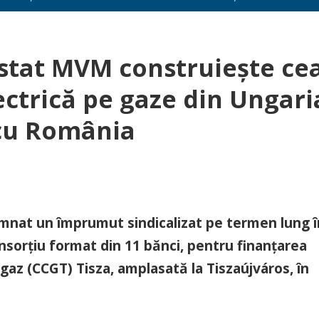
stat MVM construiește ce
ctrică pe gaze din Ungari
 cu România
at un împrumut sindicalizat pe termen lung î
nsorțiu format din 11 bănci, pentru finanțarea
 gaz (CCGT) Tisza, amplasată la Tiszaújváros, în