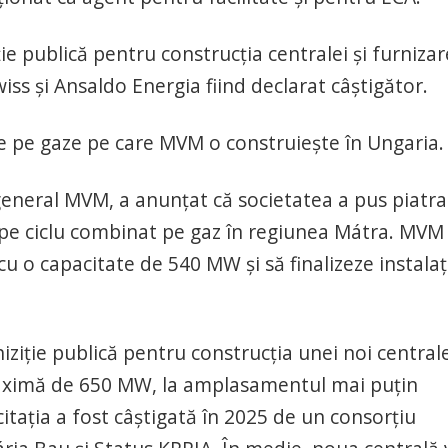
ie publică pentru construcția centralei și furniza
iss și Ansaldo Energia fiind declarat câștigător.
e pe gaze pe care MVM o construiește în Ungaria.
general MVM, a anunțat că societatea a pus piatra
 pe ciclu combinat pe gaz în regiunea Mátra. MVM
u o capacitate de 540 MW și să finalizeze instalaț
ziție publică pentru construcția unei noi central
maximă de 650 MW, la amplasamentul mai puțin
itația a fost câștigată în 2025 de un consorțiu