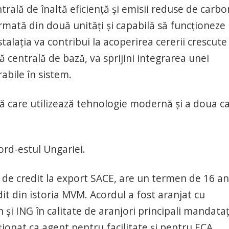
ală de înaltă eficiență și emisii reduse de carbo
rmată din două unități și capabilă să funcționeze
stalația va contribui la acoperirea cererii crescute
ă centrală de bază, va sprijini integrarea unei
abile în sistem.
ră care utilizează tehnologie modernă și a doua c
nord-estul Ungariei.
de credit la export SACE, are un termen de 16 ani
it din istoria MVM. Acordul a fost aranjat cu
și ING în calitate de aranjori principali mandataț
ionat ca agent pentru facilitate și pentru ECA.