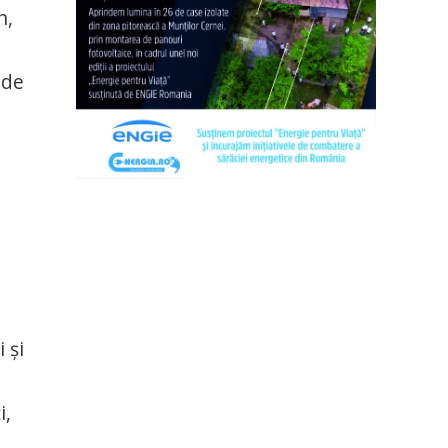
n,
 de
a
 și
i,