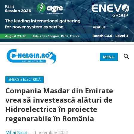
MENU
ENERGIE ELECTRICĂ
Compania Masdar din Emirate
vrea să investească alături de
Hidroelectrica în proiecte
regenerabile în România
Mihai Nicuț
—
1 noiembrie 2022