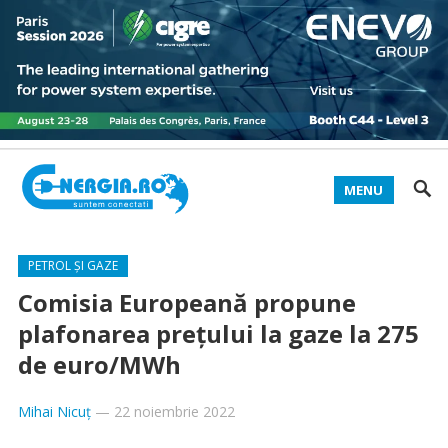
MENU
PETROL ȘI GAZE
Comisia Europeană propune
plafonarea prețului la gaze la 275
de euro/MWh
Mihai Nicuț
—
22 noiembrie 2022