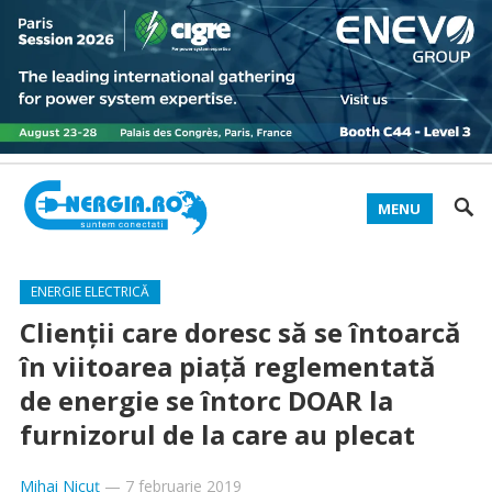
MENU
ENERGIE ELECTRICĂ
Clienţii care doresc să se întoarcă
în viitoarea piaţă reglementată
de energie se întorc DOAR la
furnizorul de la care au plecat
Mihai Nicuț
—
7 februarie 2019