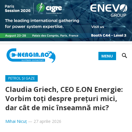
MENU
PETROL ȘI GAZE
Claudia Griech, CEO E.ON Energie:
Vorbim toți despre prețuri mici,
dar cât de mic înseamnă mic?
Mihai Nicuț
—
27 aprilie 2026