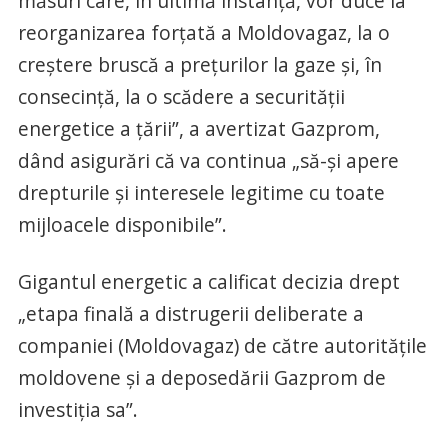
măsuri care, în ultimă instanţă, vor duce la
reorganizarea forţată a Moldovagaz, la o
creştere bruscă a preţurilor la gaze şi, în
consecinţă, la o scădere a securităţii
energetice a ţării”, a avertizat Gazprom,
dând asigurări că va continua „să-şi apere
drepturile şi interesele legitime cu toate
mijloacele disponibile”.
Gigantul energetic a calificat decizia drept
„etapa finală a distrugerii deliberate a
companiei (Moldovagaz) de către autorităţile
moldovene şi a deposedării Gazprom de
investiţia sa”.