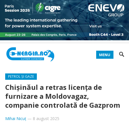
MENU
PETROL ȘI GAZE
Chișinăul a retras licența de
furnizare a Moldovagaz,
companie controlată de Gazprom
Mihai Nicuț
—
8 august 2025