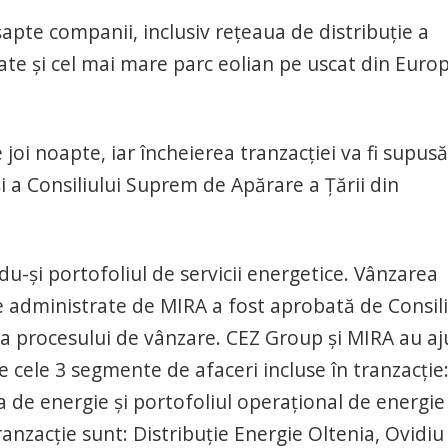
 şapte companii, inclusiv reţeaua de distribuţie a
itate şi cel mai mare parc eolian pe uscat din Euro
oi noapte, iar încheierea tranzacţiei va fi supusă
i a Consiliului Suprem de Apărare a Ţării din
-şi portofoliul de servicii energetice. Vânzarea
e administrate de MIRA a fost aprobată de Consili
a procesului de vânzare. CEZ Group şi MIRA au aj
e cele 3 segmente de afaceri incluse în tranzacţie
ea de energie şi portofoliul operaţional de energie
anzacţie sunt: Distribuţie Energie Oltenia, Ovidiu