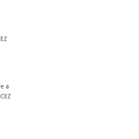
CEZ
re a
 CEZ