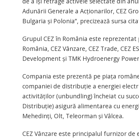
de a îşi retrage activele selectate din a
Adunării Generale a Acţionarilor, CEZ Grou
Bulgaria şi Polonia”, precizează sursa cita
Grupul CEZ în România este reprezentat p
România, CEZ Vânzare, CEZ Trade, CEZ E
Development şi TMK Hydroenergy Power
Compania este prezentă pe piaţa românea
companiei de distribuţie a energiei elect
activităţilor (unbundling) încheiat cu suc
Distribuţie) asigură alimentarea cu energie
Mehedinţi, Olt, Teleorman şi Vâlcea.
CEZ Vânzare este principalul furnizor de e