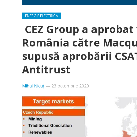
ENERGIE ELECTRICĂ
CEZ Group a aprobat 
România către Macquar
supusă aprobării CSAT
Antitrust
Mihai Nicuț
—
23 octombrie 2020