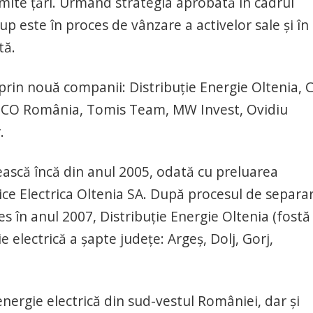
numite ţări. Urmând strategia aprobată în cadrul
p este în proces de vânzare a activelor sale şi în
tă.
rin nouă companii: Distribuţie Energie Oltenia, 
SCO România, Tomis Team, MW Invest, Ovidiu
.
scă încă din anul 2005, odată cu preluarea
rice Electrica Oltenia SA. După procesul de separa
ces în anul 2007, Distribuţie Energie Oltenia (fostă
 electrică a şapte judeţe: Argeş, Dolj, Gorj,
nergie electrică din sud-vestul României, dar şi