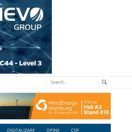
DIGITALIZARE
OPINII
CSR