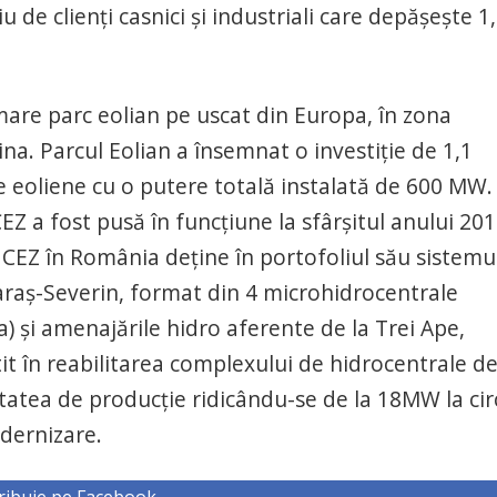
 de clienţi casnici şi industriali care depăşeşte 1
mare parc eolian pe uscat din Europa, în zona
na. Parcul Eolian a însemnat o investiţie de 1,1
e eoliene cu o putere totală instalată de 600 MW.
EZ a fost pusă în funcţiune la sfârşitul anului 201
CEZ în România deţine în portofoliul său sistemu
Caraş-Severin, format din 4 microhidrocentrale
va) şi amenajările hidro aferente de la Trei Ape,
it în reabilitarea complexului de hidrocentrale de
acitatea de producţie ridicându-se de la 18MW la cir
dernizare.
ribuie pe Facebook