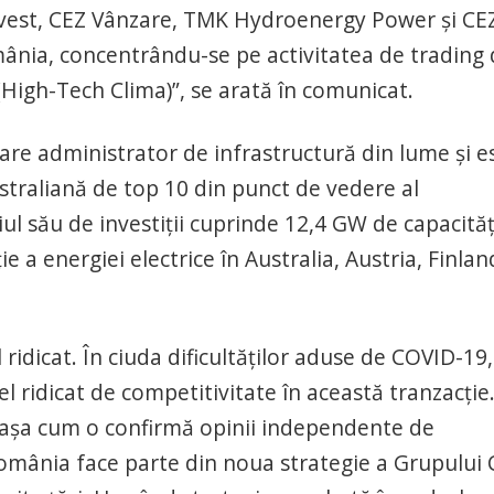
st, CEZ Vânzare, TMK Hydroenergy Power şi CE
nia, concentrându-se pe activitatea de trading 
 (High-Tech Clima)”, se arată în comunicat.
re administrator de infrastructură din lume şi e
traliană de top 10 din punct de vedere al
liul său de investiţii cuprinde 12,4 GW de capacităţ
ie a energiei electrice în Australia, Austria, Finlan
 ridicat. În ciuda dificultăţilor aduse de COVID-19,
l ridicat de competitivitate în această tranzacţie
, aşa cum o confirmă opinii independente de
 România face parte din noua strategie a Grupului