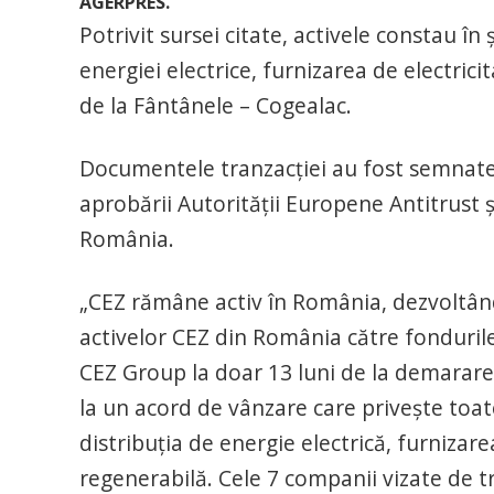
AGERPRES.
Potrivit sursei citate, activele constau în
energiei electrice, furnizarea de electric
de la Fântânele – Cogealac.
Documentele tranzacţiei au fost semnate j
aprobării Autorităţii Europene Antitrust ş
România.
„CEZ rămâne activ în România, dezvoltându
activelor CEZ din România către fonduril
CEZ Group la doar 13 luni de la demarare
la un acord de vânzare care priveşte toat
distribuţia de energie electrică, furnizar
regenerabilă. Cele 7 companii vizate de tr