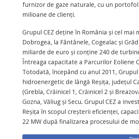
furnizor de gaze naturale, cu un portofoliu
milioane de clienţi.
Grupul CEZ deţine în România şi cel mai 
Dobrogea, la Fântânele, Cogealac şi Grădi
miliarde de euro şi conţine 240 de turbin
Întreaga capacitate a Parcurilor Eoliene C
Totodată, începând cu anul 2011, Grupul 
hidroenergetic de lângă Reşiţa, judeţul 
(Grebla, Crăinicel 1, Crăinicel 2 şi Breazo
Gozna, Văliug şi Secu. Grupul CEZ a invest
Reşiţa în scopul creşterii eficienţei, cap
22 MW după finalizarea procesului de mo
Dist