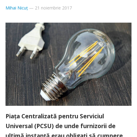
Mihai Nicuț
—
21 noiembrie 2017
Piaţa Centralizată pentru Serviciul
Universal (PCSU) de unde furnizorii de
ultimă instanţă erau obligaţi să cumpere