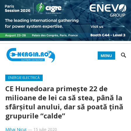
MENU
ENERGIE ELECTRICĂ
CE Hunedoara primește 22 de
milioane de lei ca să stea, până la
sfârșitul anului, dar să poată țină
grupurile “calde”
Mihai Nicuț
—
15 iulie 2020