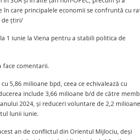
i în SUA și în alte țări non-OPEC, precum și a
ile în care principalele economii se confruntă cu ra
de țtiri/
1 iunie la Viena pentru a stabili politica de
a face comentarii.
cu 5,86 milioane bpd, ceea ce echivalează cu
ducerea include 3,66 milioane b/d de către membr
 anului 2024, și reduceri voluntare de 2,2 milioan
ul lunii iunie.
acest an de conflictul din Orientul Mijlociu, deși