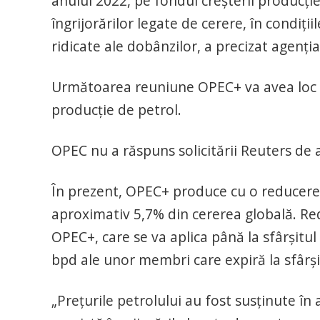
anului 2022, pe fondul creșterii producție
îngrijorărilor legate de cerere, în condiți
ridicate ale dobânzilor, a precizat agenția 
Următoarea reuniune OPEC+ va avea loc la 
producție de petrol.
OPEC nu a răspuns solicitării Reuters de 
În prezent, OPEC+ produce cu o reducere 
aproximativ 5,7% din cererea globală. Re
OPEC+, care se va aplica până la sfârșitul
bpd ale unor membri care expiră la sfârșit
„Prețurile petrolului au fost susținute în 