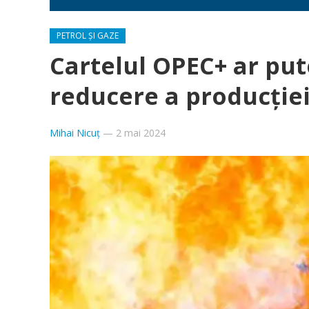
PETROL ȘI GAZE
Cartelul OPEC+ ar put
reducere a producției 
Mihai Nicuț
—
2 mai 2024