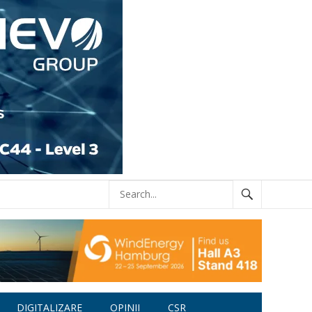
DIGITALIZARE
OPINII
CSR