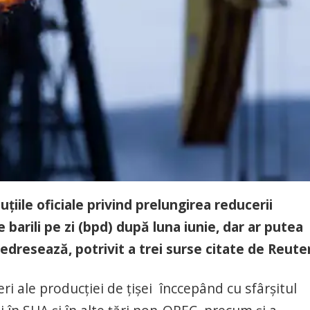
cuțiile oficiale privind prelungirea reducerii
 barili pe zi (bpd) după luna iunie, dar ar putea
edresează, potrivit a trei surse citate de Reute
i ale producției de țișei înccepând cu sfârșitul