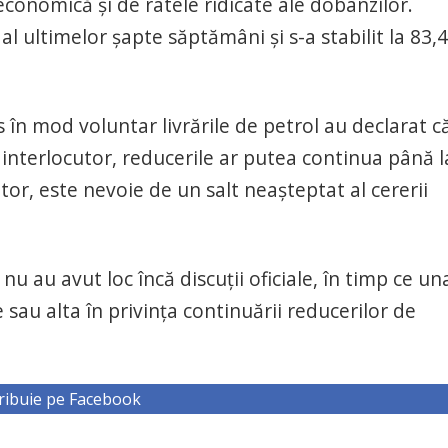
 economică și de ratele ridicate ale dobânzilor.
al ultimelor șapte săptămâni și s-a stabilit la 83,
s în mod voluntar livrările de petrol au declarat c
 interlocutor, reducerile ar putea continua până l
cutor, este nevoie de un salt neașteptat al cererii
u au avut loc încă discuții oficiale, în timp ce un
 sau alta în privința continuării reducerilor de
ribuie pe Facebook