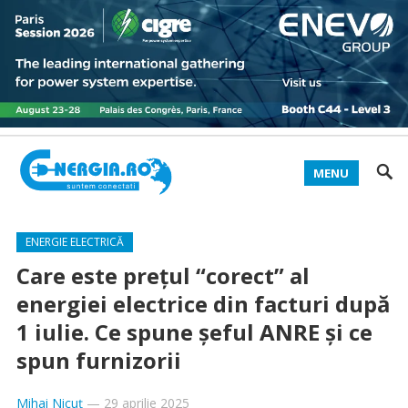
MENU
ENERGIE ELECTRICĂ
Care este prețul “corect” al
energiei electrice din facturi după
1 iulie. Ce spune șeful ANRE și ce
spun furnizorii
Mihai Nicuț
—
29 aprilie 2025