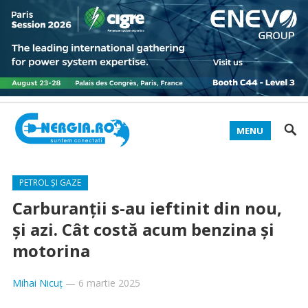
MENU
PETROL ȘI GAZE
Carburanții s-au ieftinit din nou,
și azi. Cât costă acum benzina și
motorina
Mihai Nicuț
—
6 martie 2025