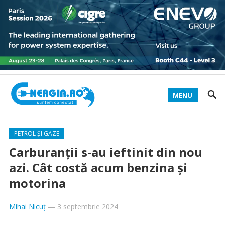
MENU
PETROL ȘI GAZE
Carburanții s-au ieftinit din nou
azi. Cât costă acum benzina și
motorina
Mihai Nicuț
—
3 septembrie 2024